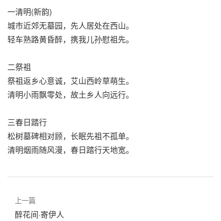
一清明(新韵)
城市近郊无墓园，先人居处在西山。
轻车熟路黄昏醉，携我儿孙慰祖先。
二祭祖
祭祖返乡心意诚，艾山西岭草萌生。
清明小雨飘零处，故土乡人向远行。
三春日踏行
松树墓碑相对顾，长眠先祖不孤单。
清明烟雨随风漫，春日踏行天地宽。
上一篇
醉花间·寄伊人