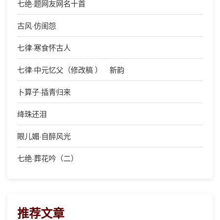
七绝·题网友网名十首
古风·仿闺怨
七律·寒食怀古人
七律·中元忆父（修改稿 ） 新韵
卜算子·插青归来
绛珠还泪
眼儿媚·自醉风光
七绝·葬花吟（二）
推荐文章