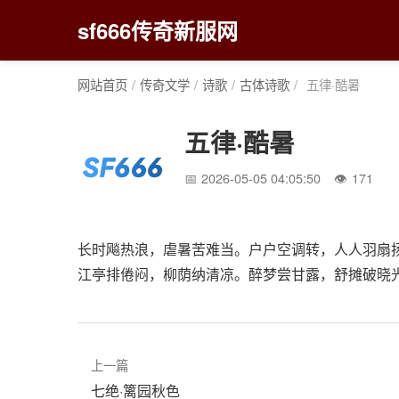
sf666传奇新服网
网站首页
/
传奇文学
/
诗歌
/
古体诗歌
/
五律·酷暑
五律·酷暑
2026-05-05 04:05:50
171
长时飚热浪，虐暑苦难当。户户空调转，人人羽扇
江亭排倦闷，柳荫纳清凉。醉梦尝甘露，舒摊破晓
上一篇
七绝·篱园秋色