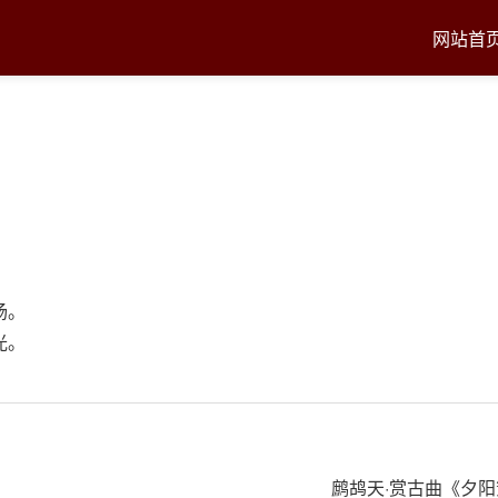
网站首
扬。
光。
鹧鸪天·赏古曲《夕