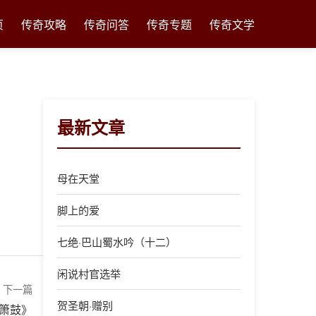
页
传奇攻略
传奇问答
传奇专题
传奇文学
最新文章
母在天堂
脚上的爱
七绝·巴山蜀水吟（十二）
闲说村官选举
下一篇
贺圣朝·赠别
阳箫鼓》