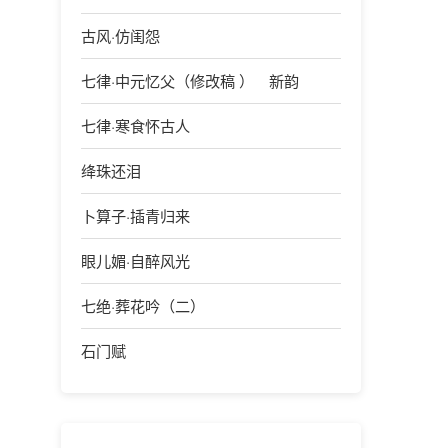
古风·仿闺怨
七律·中元忆父（修改稿 ） 新韵
七律·寒食怀古人
绛珠还泪
卜算子·插青归来
眼儿媚·自醉风光
七绝·葬花吟（二）
石门赋