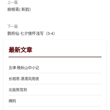
上一篇
柳梢青( 新韵）
下一篇
鹊桥仙·七夕情怀浅写（3-4）
最新文章
五律·晚秋山中小记
长相思·潇潇风雨夜
北极熊驾到
姨妈