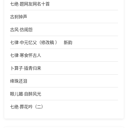
七绝·题网友网名十首
古刹钟声
古风·仿闺怨
七律·中元忆父（修改稿 ） 新韵
七律·寒食怀古人
卜算子·插青归来
绛珠还泪
眼儿媚·自醉风光
七绝·葬花吟（二）