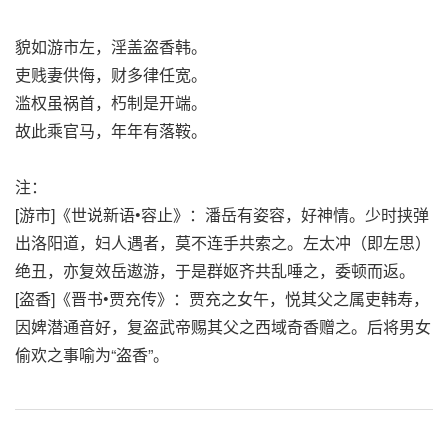
貌如游市左，淫盖盗香韩。
吏贱妻供侮，财多律任宽。
滥权虽祸首，朽制是开端。
故此乘官马，年年有落鞍。
注：
[游市]《世说新语•容止》：潘岳有姿容，好神情。少时挟弹
出洛阳道，妇人遇者，莫不连手共索之。左太冲（即左思）
绝丑，亦复效岳遨游，于是群妪齐共乱唾之，委顿而返。
[盗香]《晋书•贾充传》：贾充之女午，悦其父之属吏韩寿，
因婢潜通音好，复盗武帝赐其父之西域奇香赠之。后将男女
偷欢之事喻为“盗香”。