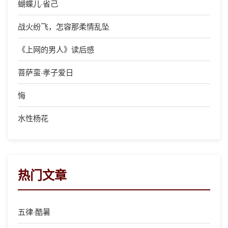
蝴蝶儿·省己
战火纷飞，怎容那柔情乱坠
《上网的男人》读后感
菩萨蛮·孝子爱日
悔
水性杨花
热门文章
五律·酷暑