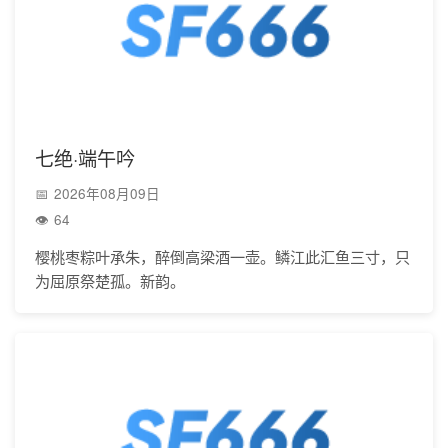
七绝·端午吟
2026年08月09日
64
樱桃枣粽叶承朱，醉倒高梁酒一壶。鳞江此汇鱼三寸，只
为屈原祭楚孤。新韵。