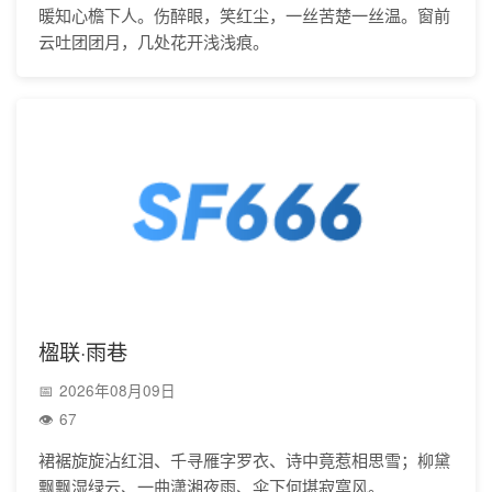
暖知心檐下人。伤醉眼，笑红尘，一丝苦楚一丝温。窗前
云吐团团月，几处花开浅浅痕。
楹联·雨巷
2026年08月09日
67
裙裾旋旋沾红泪、千寻雁字罗衣、诗中竟惹相思雪；柳黛
飘飘湿绿云、一曲潇湘夜雨、伞下何堪寂寞风。