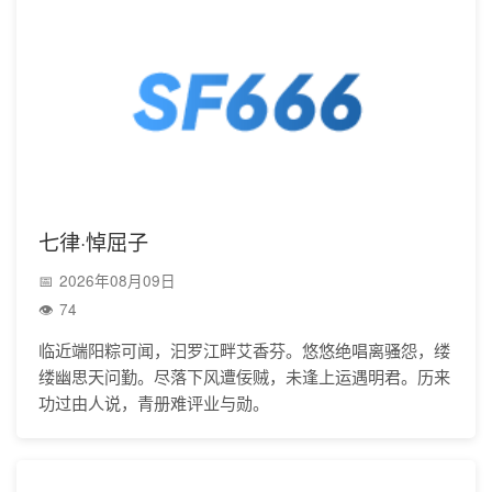
七律·悼屈子
2026年08月09日
74
临近端阳粽可闻，汩罗江畔艾香芬。悠悠绝唱离骚怨，缕
缕幽思天问勤。尽落下风遭佞贼，未逢上运遇明君。历来
功过由人说，青册难评业与勋。