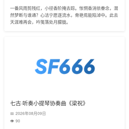
一番风雨剪残红，小径香阶掩去踪。怅惘香消侬眷念，潸
然梦断与谁通？心洁宁愿逐流水，骨艳焉能陷淖中。此去
天涯难再会，吟笺落处月朦胧。
七古·听奏小提琴协奏曲《梁祝》
2026年08月09日
90