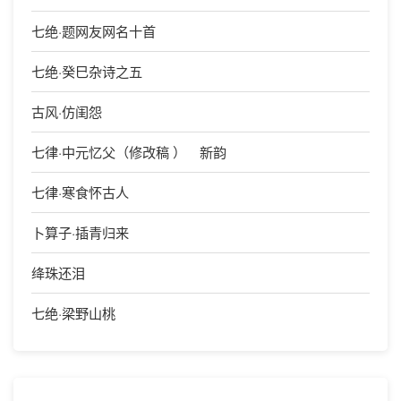
七绝·题网友网名十首
七绝·癸巳杂诗之五
古风·仿闺怨
七律·中元忆父（修改稿 ） 新韵
七律·寒食怀古人
卜算子·插青归来
绛珠还泪
七绝·梁野山桃