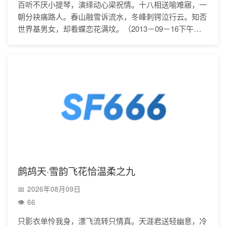
百听不厌小提琴，演绎动心梁祝情。十八相送喻难寤，一
朝分袂痛路人。春山融雪诉流水，冬峰刺锷泣行云。知否
世界基男女，却看蝶恋花满坟。（2013－09－16下午，
往来南通长途汽车站购票途中。）注释：1.解题
鹧鸪天·雪韵飞花恰温柔之九
2026年08月09日
66
只影衣单怜我身，漂飞流转只情真。天涯君送轻幽意，冷