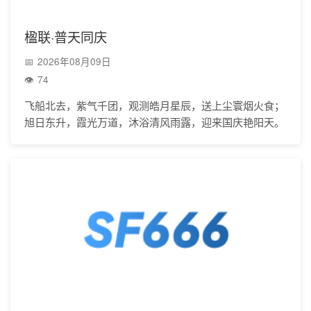
楹联·普天同庆
2026年08月09日
74
飞船北去，紫气千团，观测皓月星辰，送上尘寰烟火食；
旭日东升，霞光万道，沐浴清风雨露，迎来国庆艳阳天。