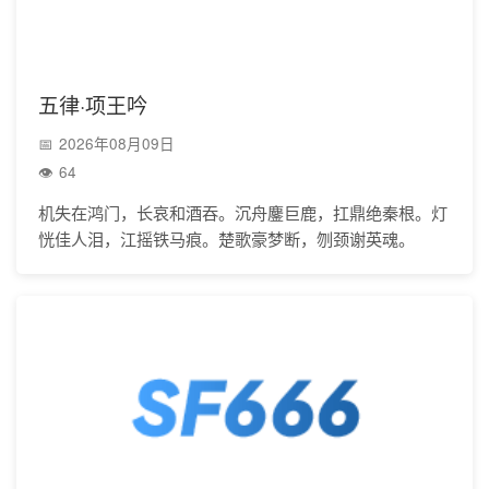
五律·项王吟
2026年08月09日
64
机失在鸿门，长哀和酒吞。沉舟鏖巨鹿，扛鼎绝秦根。灯
恍佳人泪，江摇铁马痕。楚歌豪梦断，刎颈谢英魂。