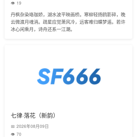
19
丹枫杂染珞珈娇，湖水波平映画桥。寒柳轻扬鸥影碎，晚
云微渡月魂消。疏星应觉萧风冷，远客难归蝶梦遥。若许
冰心闲乘月，诗舟还系一江潮。
七律·落花（新韵）
2026年08月09日
70