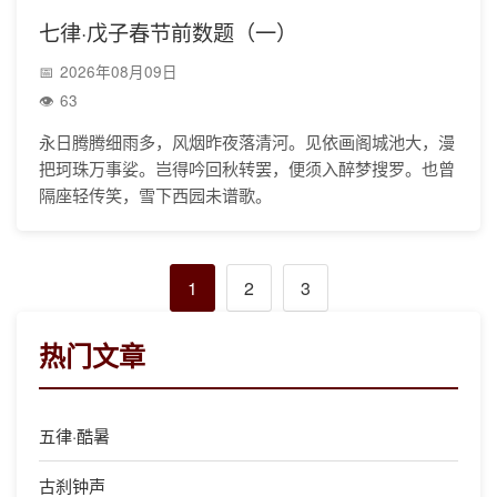
七律·戊子春节前数题（一）
2026年08月09日
63
永日腾腾细雨多，风烟昨夜落清河。见依画阁城池大，漫
把珂珠万事娑。岂得吟回秋转罢，便须入醉梦搜罗。也曾
隔座轻传笑，雪下西园未谱歌。
1
2
3
热门文章
五律·酷暑
古刹钟声