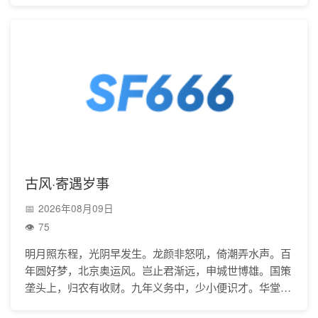
古风·寄遇岁事
2026年08月09日
75
明月照东程，光阴早发生。龙颜非怒吼，倚潮弄水声。百
年圆好梦，北京奥运风。岂止君渐远，申城世博雄。国策
垄头上，归农有收财。九年义务中，少小便识才。华堂吟
高就，万户奔小康。东风春不寐，十里恋花香。一车向南