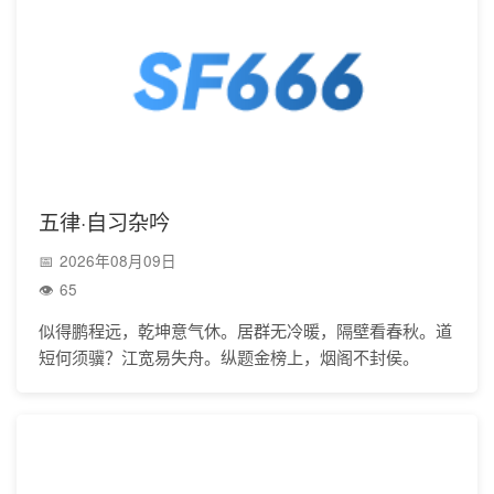
五律·自习杂吟
2026年08月09日
65
似得鹏程远，乾坤意气休。居群无冷暖，隔壁看春秋。道
短何须骥？江宽易失舟。纵题金榜上，烟阁不封侯。