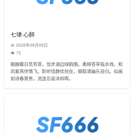
七律·心醉
2026年08月09日
75
融融暖日觅芳菲，信步湖边绿韵围。柔柳苍亭临水戏，和
风紫燕伴情飞。聆听恬静忧何在，撷取清幽乐自归。似画
如诗春景秀，流连忘返沐斜晖。