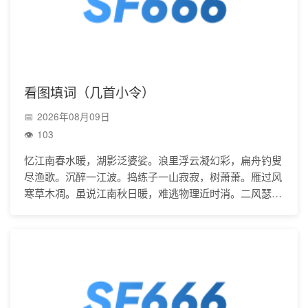
看图填词（几首小令）
2026年08月09日
103
忆江南春水暖，湖影泛婆娑。浪里浮云凝幻彩，扁舟钓叟
尽渔歌。沉醉一江波。捣练子一山寂寂，树萧萧。雁过风
寒草木凋。虽说江南秋日暖，难逃物理近时消。二风瑟
瑟，水滔滔。万彩晨曦出碧宵。浩淼烟波湖上景，轻舟画
里