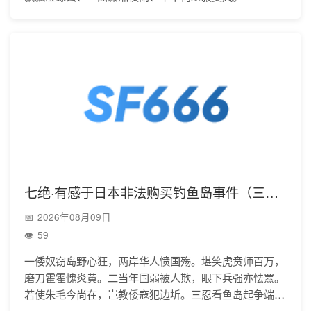
七绝·有感于日本非法购买钓鱼岛事件（三首）
2026年08月09日
59
一倭奴窃岛野心狂，两岸华人愤国殇。堪笑虎贲师百万，
磨刀霍霍愧炎黄。二当年国弱被人欺，眼下兵强亦怯罴。
若使朱毛今尚在，岂教倭寇犯边圻。三忍看鱼岛起争端，
民愤冲天舵不前。操起干戚战穷寇，拼将热血荐轩辕。作