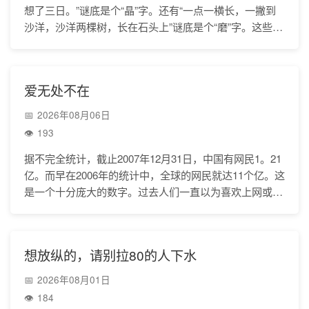
想了三日。”谜底是个“晶”字。还有“一点一横长，一撇到
沙洋，沙洋两棵树，长在石头上”谜底是个“磨”字。这些都
是猜“字谜”的。“半天的一个莲花碗，年年下
爱无处不在
2026年08月06日
193
据不完全统计，截止2007年12月31日，中国有网民1。21
亿。而早在2006年的统计中，全球的网民就达11个亿。这
是一个十分庞大的数字。过去人们一直以为喜欢上网或整
天泡网的人，多半是闲云野鹤。在网上
想放纵的，请别拉80的人下水
2026年08月01日
184