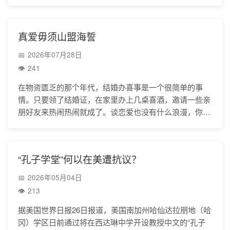
痛！可是，为什么你要骗我？我痛苦难过你会心疼吗？你
说
真爱毋须山盟海誓
2026年07月28日
241
在物资匮乏的那个年代，结婚办喜事是一个很简单的事
情。只要领了结婚证，在家里办上几桌喜酒，邀请一些亲
朋好友来热闹热闹就成了。谈恋爱也没有什么浪漫，你情
我愿就成，但家庭出身和政治面貌却成了一些传统家庭的
拦
“孔子学堂”何以在美遭抗议？
2026年05月04日
213
据美国世界日报26日报道，美国南加州哈仙达拉朋地（哈
冈）学区日前通过将在西达琳中学开设教授中文的“孔子