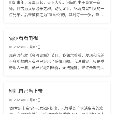
明朝末年，义军四起，天下大乱。河间府由于直隶于京
师，自古为兵家必争之地，动乱尤甚。纪晓岚曾祖父的一
位兄弟，后来被称之为“镇番公”的，其时才十一岁，算是
当地的富家子弟了，竟然也被乱军掳掠而去，辗转流落到
偶尔看看电视
2026年08月07日
现在流行就《金牌调解》节目。我偶尔看看，发现和我差
不多年龄的人有些已经出了感情问题。我没看完，只是觉
得那人一看，就已经老相毕露，无法掩饰。也许是聚光灯
的光太强烈，妆没化好，反正有一种莫名的沧桑。人的变
别把自己当上帝
2026年08月07日
“顾客是上帝”这一理念的提出，无疑受到广大消费者的欢