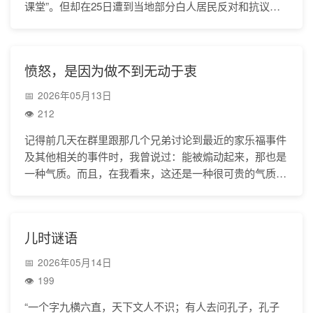
课堂”。但却在25日遭到当地部分白人居民反对和抗议。
理由之一是他们认为这项中文课程有中国政府参与，
愤怒，是因为做不到无动于衷
2026年05月13日
212
记得前几天在群里跟那几个兄弟讨论到最近的家乐福事件
及其他相关的事件时，我曾说过：能被煽动起来，那也是
一种气质。而且，在我看来，这还是一种很可贵的气质。
冲动是魔鬼，但是没有了最起码的冲动，那也差不多要行
儿时谜语
2026年05月14日
199
“一个字九横六直，天下文人不识；有人去问孔子，孔子