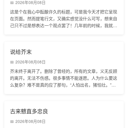
2026年08月08日
这是个在我心中酝酿许久的标题，可是我今天才把它呈现
在页面。然而提笔行文，又确实感觉没什么可写，想来自
己只不过是想表达一个观点罢了！几年前的时候，我就是
同学中的佼佼者，班里的榜样，老师的得意门生。可是最
说给芥末
2026年08月08日
芥末终于离开了。删除了曾经的，所有的文章，义无反顾
的离开。无法不伤感。很多事情不能遂愿。人为什么要这
么复杂？难不是真的应了那句，“人怕出名，猪怕壮。”？
世界上存在太多无聊的人，看不得别人的精彩，无须忍
古来戆直多忠良
2026年08月08日