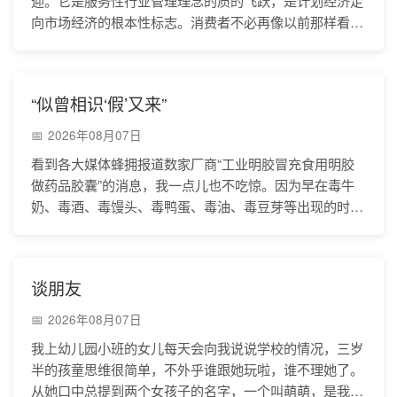
迎。它是服务性行业管理理念的质的飞跃，是计划经济走
向市场经济的根本性标志。消费者不必再像以前那样看服
务员的冷脸，看到的是真诚的微笑，听到的是亲切的话
“似曾相识‘假’又来”
2026年08月07日
看到各大媒体蜂拥报道数家厂商“工业明胶冒充食用明胶
做药品胶囊”的消息，我一点儿也不吃惊。因为早在毒牛
奶、毒酒、毒馒头、毒鸭蛋、毒油、毒豆芽等出现的时
候，包括我在内许多人就知道这将会层出不穷—其实我们
早
谈朋友
2026年08月07日
我上幼儿园小班的女儿每天会向我说说学校的情况，三岁
半的孩童思维很简单，不外乎谁跟她玩啦，谁不理她了。
从她口中总提到两个女孩子的名字，一个叫萌萌，是我好