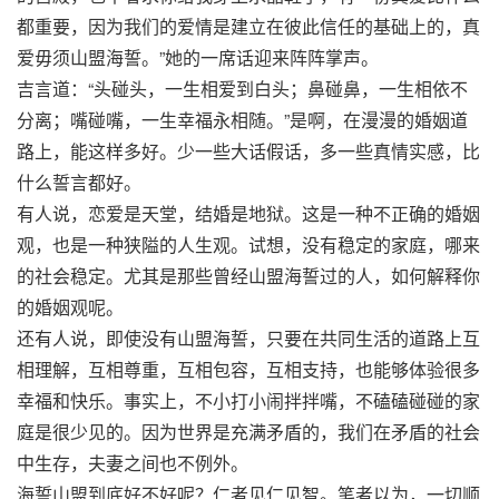
都重要，因为我们的爱情是建立在彼此信任的基础上的，真
爱毋须山盟海誓。”她的一席话迎来阵阵掌声。
吉言道：“头碰头，一生相爱到白头；鼻碰鼻，一生相依不
分离；嘴碰嘴，一生幸福永相随。”是啊，在漫漫的婚姻道
路上，能这样多好。少一些大话假话，多一些真情实感，比
什么誓言都好。
有人说，恋爱是天堂，结婚是地狱。这是一种不正确的婚姻
观，也是一种狭隘的人生观。试想，没有稳定的家庭，哪来
的社会稳定。尤其是那些曾经山盟海誓过的人，如何解释你
的婚姻观呢。
还有人说，即使没有山盟海誓，只要在共同生活的道路上互
相理解，互相尊重，互相包容，互相支持，也能够体验很多
幸福和快乐。事实上，不小打小闹拌拌嘴，不磕磕碰碰的家
庭是很少见的。因为世界是充满矛盾的，我们在矛盾的社会
中生存，夫妻之间也不例外。
海誓山盟到底好不好呢？仁者见仁见智。笔者以为，一切顺