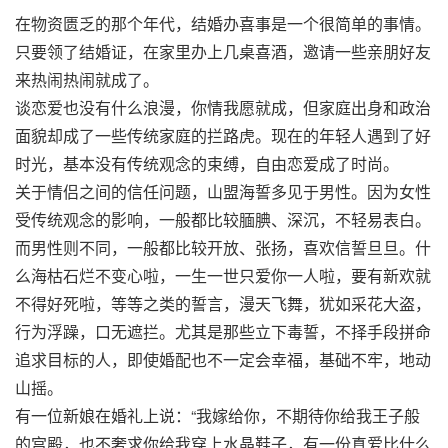
在物资匮乏的那个年代，结婚办喜事是一个很简单的事情。
只要领了结婚证，在家里办上几桌喜酒，邀请一些亲朋好友
来热闹热闹就成了。
谈恋爱也没有什么浪漫，你情我愿就成，但家庭出身和政治
面貌却成了一些传统家庭的拦路虎。现在的年轻人遇到了好
时光，基本没有传统观念的束缚，自由恋爱成了时尚。
关于情侣之间的信任问题，山盟海誓多见于男性。因为女性
受传统观念的影响，一般都比较腼腆、深沉，不轻易表白。
而男性则不同，一般都比较开放、张扬，喜欢信誓旦旦。什
么海枯石烂不变心啦，一生一世只爱你一人啦，要有新欢就
不得好死啦，等等之类的誓言，漫天飞舞，犹如采花大盗，
行为浮躁，口无遮拦。尤其是那些立下毒誓，不择手段拼命
追求目标的人，即使婚配也不一定会幸福，基础不牢，地动
山摇。
有一位新娘在婚礼上说：“我嫁给你，不期待你给我王子般
的宫殿，也不奢求你给我穿上水晶鞋子，有一份真爱比什么