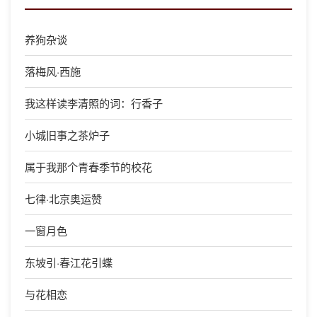
养狗杂谈
落梅风·西施
我这样读李清照的词：行香子
小城旧事之茶炉子
属于我那个青春季节的校花
七律·北京奥运赞
一窗月色
东坡引·春江花引蝶
与花相恋