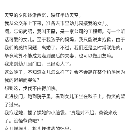
一
天空的夕阳逐渐西沉，映红半边天空。
我从公交车上下来，准备去市里幼儿园接我的女儿。
啊，忘记简绍，我叫王磊，是一家公司的工程师。有一个听
话可爱的女儿。至于我孩子的妈妈，我只能说声抱歉，由于
我们的感情问题，离婚了。不过，我们还是会时常联络的，
毕竟就算不能成为走到最后的夫妻，也可以做朋友嘛。
我来到幼儿园门口，已经没人了。
这么晚了，不知道女儿怎么样了？会不会趴在某个角落因为
我的迟到而哭泣？
想到这，步伐不由得加快。
走进校门，跑到院子里，看到女儿正坐在秋千上，微笑的望
了过来。
我抱起她，揉了揉她的小脑袋。“真是对不起，爸爸来晚
了。没怪爸爸吧？”
女儿摇摇头，将头埋进我的怀里。