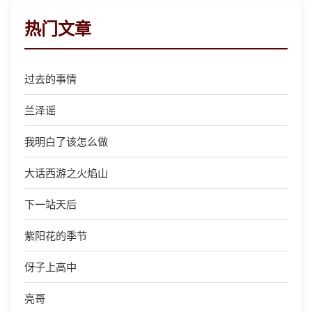
热门文章
过去的事情
兰泽谣
我明白了该怎么做
大话西游之火焰山
下一站天后
紫阳花的季节
伢子上高中
亮哥