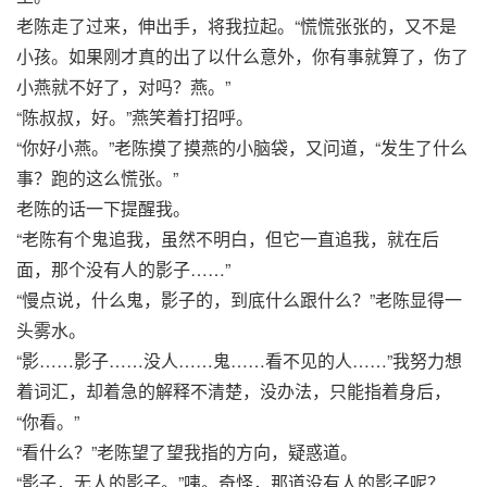
老陈走了过来，伸出手，将我拉起。“慌慌张张的，又不是
小孩。如果刚才真的出了以什么意外，你有事就算了，伤了
小燕就不好了，对吗？燕。”
“陈叔叔，好。”燕笑着打招呼。
“你好小燕。”老陈摸了摸燕的小脑袋，又问道，“发生了什么
事？跑的这么慌张。”
老陈的话一下提醒我。
“老陈有个鬼追我，虽然不明白，但它一直追我，就在后
面，那个没有人的影子……”
“慢点说，什么鬼，影子的，到底什么跟什么？”老陈显得一
头雾水。
“影……影子……没人……鬼……看不见的人……”我努力想
着词汇，却着急的解释不清楚，没办法，只能指着身后，
“你看。”
“看什么？”老陈望了望我指的方向，疑惑道。
“影子，无人的影子。”咦。奇怪，那道没有人的影子呢？