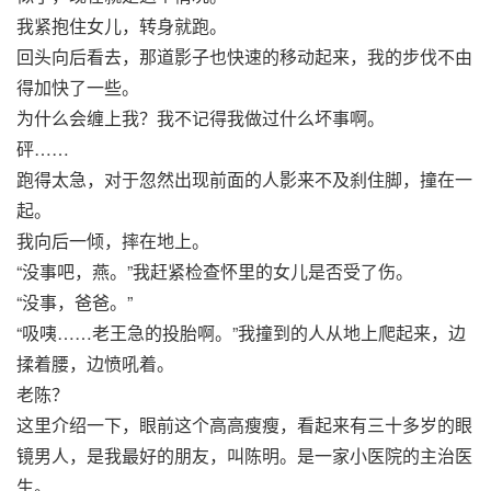
我紧抱住女儿，转身就跑。
回头向后看去，那道影子也快速的移动起来，我的步伐不由
得加快了一些。
为什么会缠上我？我不记得我做过什么坏事啊。
砰……
跑得太急，对于忽然出现前面的人影来不及刹住脚，撞在一
起。
我向后一倾，摔在地上。
“没事吧，燕。”我赶紧检查怀里的女儿是否受了伤。
“没事，爸爸。”
“吸咦……老王急的投胎啊。”我撞到的人从地上爬起来，边
揉着腰，边愤吼着。
老陈？
这里介绍一下，眼前这个高高瘦瘦，看起来有三十多岁的眼
镜男人，是我最好的朋友，叫陈明。是一家小医院的主治医
生。