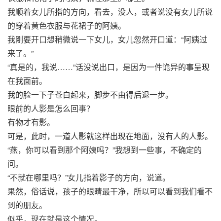
我顺着女儿所指的方向，看去，没人，或者说没有女儿所说
的穿着黄色衣服与花裙子的阿姨。
我刚要开口想稍微说一下女儿，女儿忽然开口道：“阿姨过
来了。”
“真是的，我说……”话没说出口，是因为一件诡异的事呈现
在我面前。
我的脸一下子苍白起来，脚步不由得后退一步。
眼前的人影是怎么回事？
有物才有影。
可是，此时，一道人影就这样出现在地面，没有人的人影。
“燕，你可以看到那个阿姨吗？”我想到一些事，不确定的
问。
“不就在哪里吗？”女儿指着影子的方向，说道。
果然，俗话说，孩子的眼睛最干净，所以可以看到我们看不
到的朋友。
似乎，现在就是这个情况。