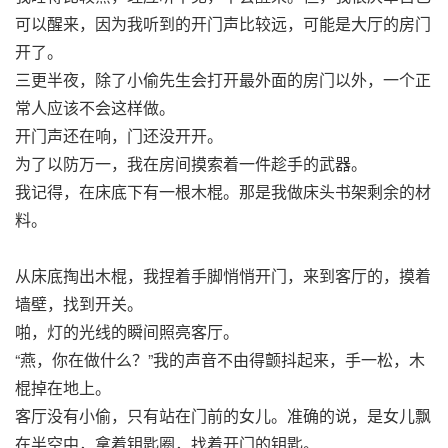
可以醒来，因为我听到的开门声比较远，可能是大厅的房门
开了。
三更半夜，除了小偷先生会打开最外面的房门以外，一个正
常人应该不会这样做。
开门声还在响，门还没开开。
为了以防万一，我在房间摸索着一件趁手的武器。
我记得，在床底下有一根木棍。那是我做床头书架剩余的材
料。
从床底掏出木棍，我捏着手脚悄悄开门，来到客厅的，摸着
墙壁，找到开关。
啪，灯的光线的瞬间照亮客厅。
“燕，你在做什么？”我的声音不由得颤抖起来，手一松，木
棍掉在地上。
客厅没有小偷，只有站在门前的女儿。准确的说，是女儿飘
在半空中，拿着钥匙圈，找着开门的钥匙。