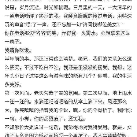
说是，岁月流逝，时光如梭呢。三月里的一天，一大清早的
一通电话吵醒了熟睡的我。我睡意朦胧的接过电话，用特深
沉的声音“喂”了一声。还不忘加一句“请问找哪位美女？”
你在电话那边“咯咯”的笑，弄得我一头雾水。心想拿来这么
一疯子。
我请你吃饭。
半年前的事，那还记得这么清楚。老兄，我们的关系怎么这
么瓷实，不过不吃白不吃，我还是乐滋滋的接受。我想，这
年头小日子过得这么有滋有味的能有几个？你看，我的生活
多美好。
第一次见面，老天营造了雪的氛围。第二次见面，地上雨水
一汪一汪的。水滴还吧嗒吧嗒的从伞上滴下来，风还那么
大，你笑嘻嘻的指着我的伞说，瞧，你的伞骨折了。我回你
一句，小样，你的都残废了，还笑我。
不知哪位大姐说过一句话，我觉得地对我特受用。就是，女
孩子大多是因为感动而接受一个男孩子。我不禁啧啧赞叹，