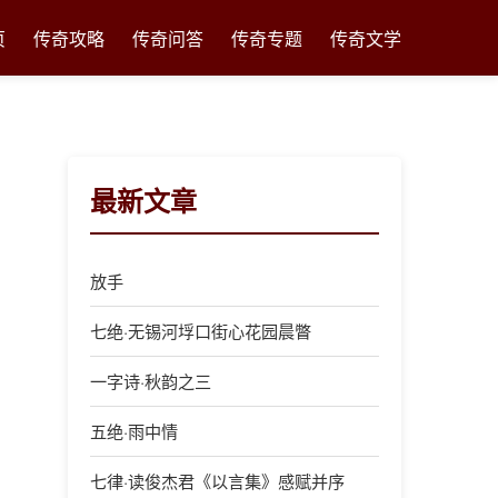
页
传奇攻略
传奇问答
传奇专题
传奇文学
最新文章
放手
七绝·无锡河垺口街心花园晨瞥
一字诗·秋韵之三
五绝·雨中情
七律·读俊杰君《以言集》感赋并序