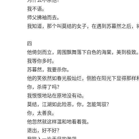
我不语。
师父拂袖而去。
我知道，那个叫莫结的女子，在遇到苏暮然之后，
四
他倚剑而立，周围飘舞落下白色的海棠，美到极致
我等你多时。
苏暮然，我要杀你。
他的笑依然如春光般灿烂，侧脸在阳光下显得那样
你，杀得了吗？
我恨恨地站在原地没有动。
莫结，江湖如此险恶，你，怎能驾驭？
你，太善良。
他忽然就这样温和地看着我。
退出，好不好？
我陷入一片无尽的渺茫。