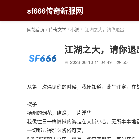
sf666传奇新服网
网站首页
/
传奇文学
/
小说
/
江湖之大，请你退出
江湖之大，请你退
2026-06-13 11:04:49
55
从第一次遇见你的时候，我便知道，此生注定，在
楔子
扬州的烟花，绚烂，一片浮华。
我像往日一样慵懒的游走在大街小巷，无所事事地
一切都显得那么浅俗可笑。
熙熙攘攘的人群中，似有一袭白衣飘过，亦幻亦真