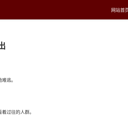
网站首
出
劫难逃。
看着过往的人群。
。