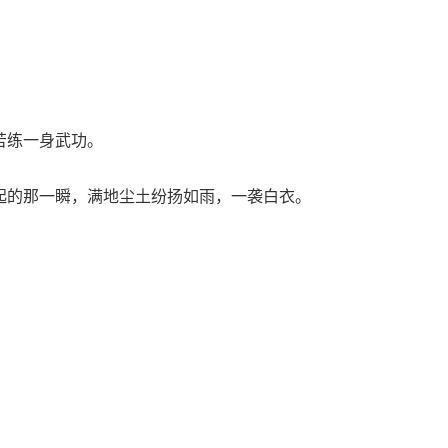
苦练一身武功。
起的那一瞬，满地尘土纷扬如雨，一袭白衣。