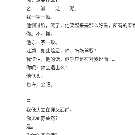
名——满——江——湖。
我一字一顿。
他侧过脸，笑了，他笑起来是那么好看，所有的春
你。不。懂。
他亦一字一顿。
江湖，如此险恶，你，怎能驾驭？
我怔住，他的话，似乎只是在对我说而已。
你呢？你会退出么？
他低头。
也许，会吧。
三
我低头立在师父面前。
你见到苏暮然？
是。
为什么不杀他？