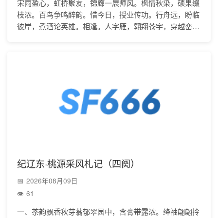
宋雨盈心，虹桥聚友，锦廊一展师风。枫情秋染，硕果缀
枝浓。百鸟争鸣醉韵。惜今日，授业传功。行舟远，盼临
彼岸，煮酒论英雄。相逢。人字雁，翱翔苍宇，穿越峦
峰。览舒帘美景，洒墨琛宫。一路回眸锦绣。春满苑，草
木
纪辽东·桃源采风札记（四阕）
2026年08月09日
61
一、茶韵飘香秋芽蓊郁翠园中，含膏带露浓。绛袖翩翩拎