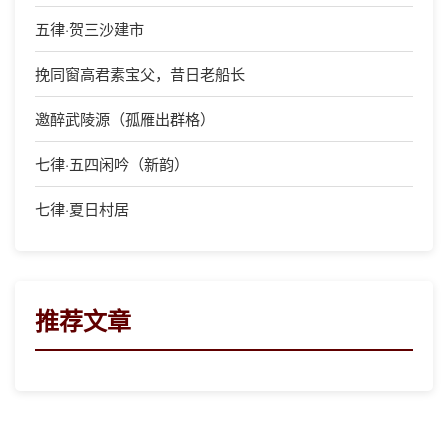
五律·贺三沙建市
挽同窗高君素宝父，昔日老船长
邀醉武陵源（孤雁出群格）
七律·五四闲吟（新韵）
七律·夏日村居
推荐文章