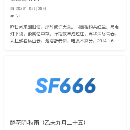
2026年08月09日
61
昨日闲来翻旧信，那时或许天真。同窗相约共红尘。与君
灯下读，谈笑忆中存。弹指数年成过往，浮华消尽青春。
凭栏遥看远山云。溶溶舒卷倚，唯愿不离分。2014.1.6.后
记：吾与先生同窗数载，昨日偶翻昔日信件，
醉花阴·秋雨（乙未九月二十五）