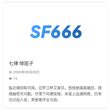
七律·悼屈子
2026年08月09日
74
临近端阳粽可闻，汩罗江畔艾香芬。悠悠绝唱离骚怨，缕
缕幽思天问勤。尽落下风遭佞贼，未逢上运遇明君。历来
功过由人说，青册难评业与勋。