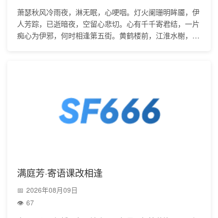
萧瑟秋风冷雨夜，淋无眠，心哽咽。灯火阑珊明眸靥，伊
人芳踪，已逝暗夜，空留心悲切。心有千千寄君结，一片
痴心为伊邪，何时相逢第五街。黄鹤楼前，江淮水榭，心
等归人歇。
满庭芳·寄语课改相逢
2026年08月09日
67