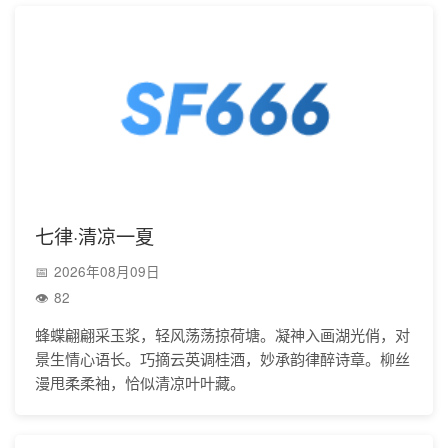
七律·清凉一夏
2026年08月09日
82
蜂蝶翩翩采玉浆，轻风荡荡掠荷塘。凝神入画湖光俏，对
景生情心语长。巧摘云英调桂酒，妙承韵律醉诗章。柳丝
漫甩柔柔袖，恰似清凉叶叶藏。