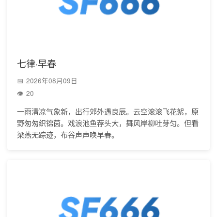
七律·早春
2026年08月09日
20
一雨清凉气象新，出行郊外遇良辰。云空滚滚飞花絮，原
野匆匆织锦茵。戏浪池鱼荐头大，舞风岸柳吐芽匀。但看
梁燕无踪迹，布谷声声唤早春。