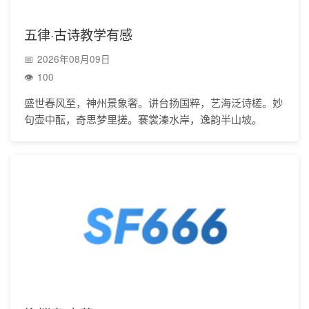
五律·古诗教学有感
2026年08月09日
100
盛世春风至，神州景象奢。讲台扬国粹，艺海泛诗槎。妙
句壶中酝，奇思梦里搓。褰裳溱水岸，逸韵半山坡。