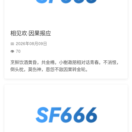
相见欢·因果报应
2026年08月09日
70
烹鲜饮酒黄昏，共金樽。小榭邀朋相对话青春。不消恨，
倒头枕，莫伤神，恩怨不敌因果转金轮。