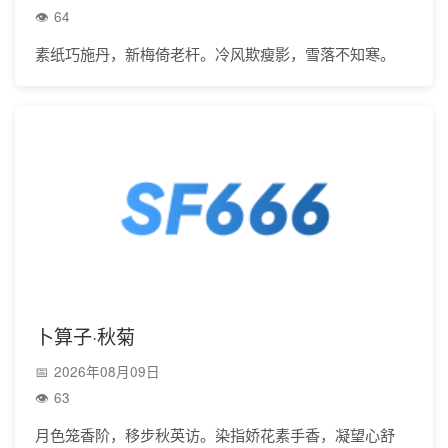
64
素纸巧施丹，新梅倚老杆。冷风欺瘦影，雪落不知寒。
卜算子·秋菊
2026年08月09日
63
月色笼香阶，移步秋英访。染指娇花素手香，凝望心舒