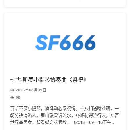
七古·听奏小提琴协奏曲《梁祝》
2026年08月09日
90
百听不厌小提琴，演绎动心梁祝情。十八相送喻难寤，一
朝分袂痛路人。春山融雪诉流水，冬峰刺锷泣行云。知否
世界基男女，却看蝶恋花满坟。（2013－09－16下午，
往来南通长途汽车站购票途中。）注释：1.解题