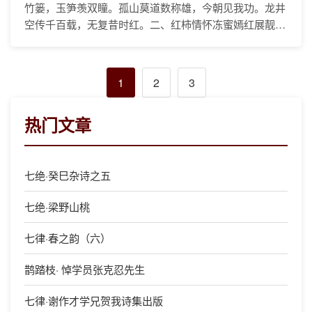
竹篓，玉笋羡双瞳。孤山莫道数称雄，今朝见我功。龙井
空传千百载，无复昔时红。二、红柿情怀冻蜜嫣红展靓
容，楚楚笑西风。含津散彩亭亭立，荒山四野中。每诱佳
人
1
2
3
热门文章
七绝·癸巳杂诗之五
七绝·梁野山桃
七律·春之韵（六）
鹊踏枝· 悼学员张克忍先生
七律·谢作才学兄贺我诗集出版