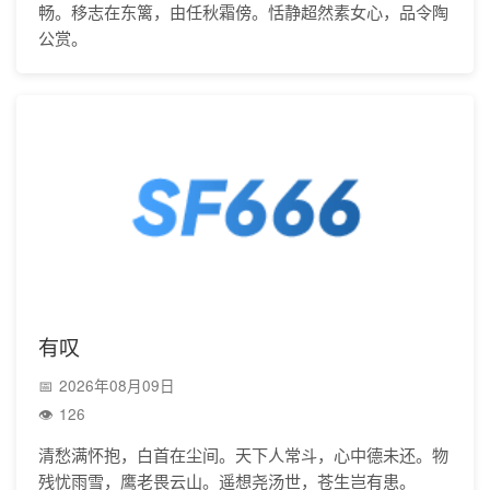
畅。移志在东篱，由任秋霜傍。恬静超然素女心，品令陶
公赏。
有叹
2026年08月09日
126
清愁满怀抱，白首在尘间。天下人常斗，心中德未还。物
残忧雨雪，鹰老畏云山。遥想尧汤世，苍生岂有患。