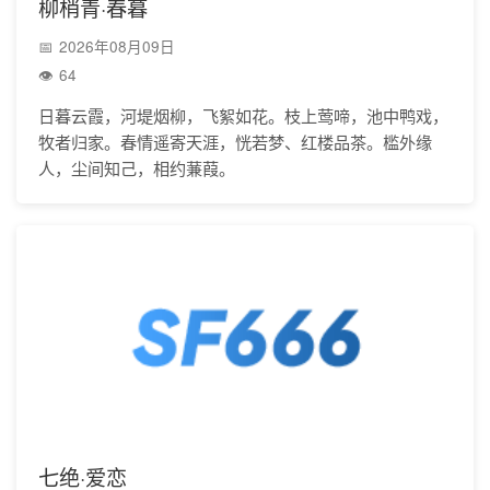
柳梢青·春暮
2026年08月09日
64
日暮云霞，河堤烟柳，飞絮如花。枝上莺啼，池中鸭戏，
牧者归家。春情遥寄天涯，恍若梦、红楼品茶。槛外缘
人，尘间知己，相约蒹葭。
七绝·爱恋