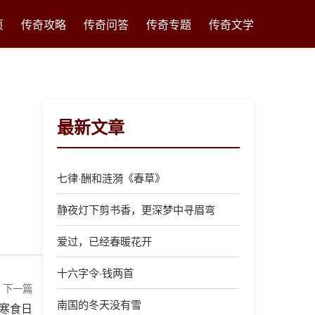
页
传奇攻略
传奇问答
传奇专题
传奇文学
最新文章
七律·酬和涟漪《春草》
静夜灯下剪书香，更深梦中寻眉弯
爱过，已经春暖花开
十六字令·钱两首
下一篇
南国的冬天没有雪
辰寒食日