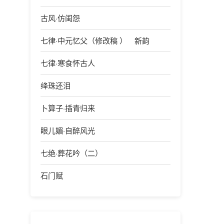
古风·仿闺怨
七律·中元忆父（修改稿 ） 新韵
七律·寒食怀古人
绛珠还泪
卜算子·插青归来
眼儿媚·自醉风光
七绝·葬花吟（二）
石门赋