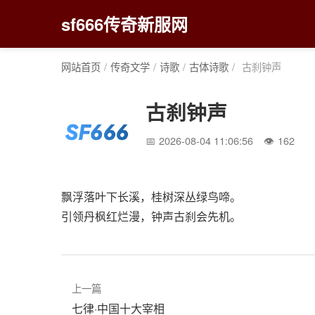
sf666传奇新服网
网站首页
/
传奇文学
/
诗歌
/
古体诗歌
/
古刹钟声
古刹钟声
2026-08-04 11:06:56
162
飘浮落叶下长溪，桂树深丛绿鸟啼。
引领丹枫红烂漫，钟声古刹会先机。
上一篇
七律·中国十大宰相