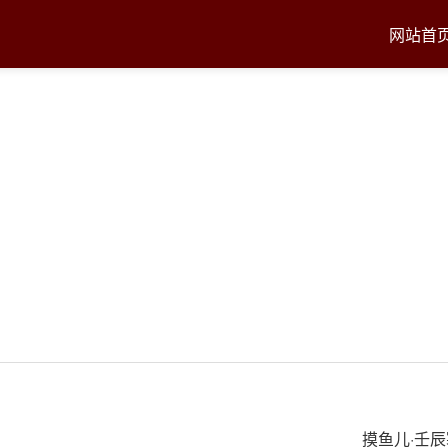
网站首
摸鱼儿·壬