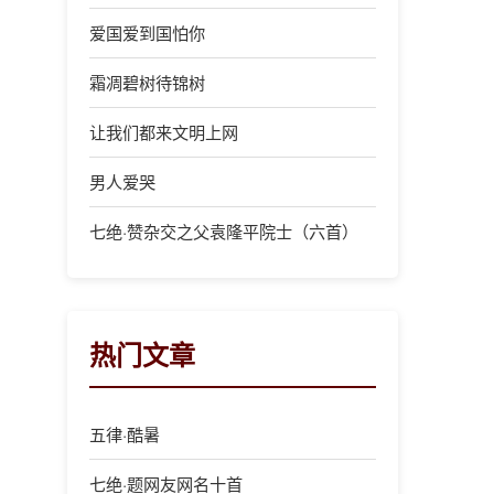
爱国爱到国怕你
霜凋碧树待锦树
让我们都来文明上网
男人爱哭
七绝·赞杂交之父袁隆平院士（六首）
热门文章
五律·酷暑
七绝·题网友网名十首