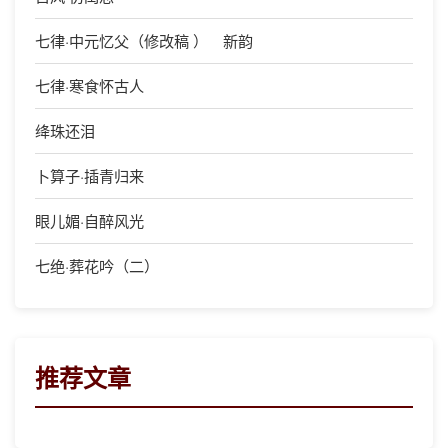
七律·中元忆父（修改稿 ） 新韵
七律·寒食怀古人
绛珠还泪
卜算子·插青归来
眼儿媚·自醉风光
七绝·葬花吟（二）
推荐文章