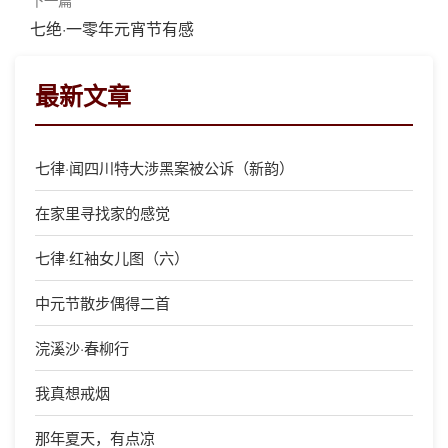
七绝·一零年元宵节有感
最新文章
七律·闻四川特大涉黑案被公诉（新韵）
在家里寻找家的感觉
七律·红袖女儿图（六）
中元节散步偶得二首
浣溪沙·春柳行
我真想戒烟
那年夏天，有点凉