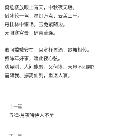
倚危楼放眼上青天，中秋夜无眠。
借冰轮一驾，星灯万点，云盖三千。
丹桂林中猎艳，玉兔紧随边。
无限寒宫景，肆意流连。
敢问嫦娥安在，且宽杯置酒，歌舞相传。
叙陈年好事，暖此夜心弦。
劝吴刚、人间能聚，又何堪、天界不团圆？
需随我、摒离仙列，重返人寰。
上一篇
五律·月夜待伊人不至
下一篇