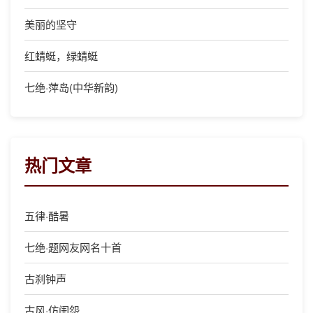
美丽的坚守
红蜻蜓，绿蜻蜓
七绝·萍岛(中华新韵)
热门文章
五律·酷暑
七绝·题网友网名十首
古刹钟声
古风·仿闺怨