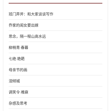
班门弄斧：和大家谈谈写作
乔家的闺女要出嫁
思念，隔一程山高水远
柳梢青·春暮
七绝·艳葩
母亲节的画
泪倾城
调笑令·难寐
杂感及思考