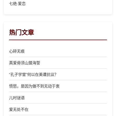
七绝·爱恋
热门文章
心碎无痕
真爱毋须山盟海誓
“孔子学堂”何以在美遭抗议？
愤怒，是因为做不到无动于衷
儿时谜语
爱无处不在