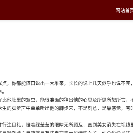
网站首
优点，你都能随口说出一大堆来，长长的说上几天似乎也说不完
事。
好比他肚里的蛔虫，能很准确的猜出他的心思及所思所想所言，
众生的脚步声中单单听出他的脚步来，不是刻意，是靠感觉，有
并行注目礼，瞪着绿莹莹的眼睛无所顾及，直到美女消失在视线
不是噘嘴蹙眉自嗔就是有些自恋卖弄风情的女子，你总说没品味