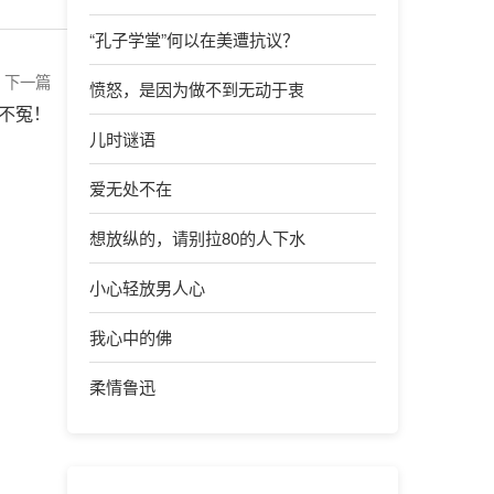
“孔子学堂”何以在美遭抗议？
下一篇
愤怒，是因为做不到无动于衷
万不冤！
儿时谜语
爱无处不在
想放纵的，请别拉80的人下水
小心轻放男人心
我心中的佛
柔情鲁迅