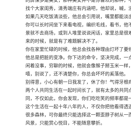
找个大家闺秀，清秀端庄有内涵吧，他却说，嘁，
如果几天吃饭清淡些，他总会引用说，嘴里都能淡
你可以长时间坐下来看电视，编织毛线，看书，他
景就不去商场，或到人堆里说说闲话，家里总是很
来的时候，就是有了难题解决不了。
你在家里忙碌的时候，他总会找各种理由灯坏了要
他总是把脏的变净。你下达的命令，坚决完成，一
闲着没事，穷聊的时候，他就会像猴子掰玉米一样
嘻，别说了，还不清楚你，你总会坏坏的奚落他。
别得意，小心有朝一日我发了，休了你！气得牙根
两个人共同生活在一起时间长了，就有太多的共同点
同，不仅如此，你会发现，你们吃吃笑的频率都是
这个生活在一起十年八年的人，不仅你把他看得透
很多森林，可你最终只能选择这一颗歪脖子树从一而
风景，只能赏心悦目，不能随意攀折。