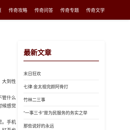
页
传奇攻略
传奇问答
传奇专题
传奇文学
最新文章
末日狂欢
，大到性
七律·金太祖完颜阿骨打
不管什么
竹林二三事
时候感觉
“一事三卡”是为民服务的务实之举
里。手机
那些说好的永远
，好歹也