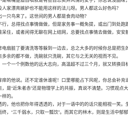
没人家漂亮嫉妒也不能用这样的法儿呀。男人都这么好色吗？
出一只鸟来了。这世间的男人都是食肉动物？
不行，总得找点事情做做，但是家务事一概免提，或出门到处跑
难呆住，或者闲得无聊在网上结网，总要找点事情去做做，安安
修电扇脏了要清洗等等躲到一边去，总之大多的时候你总是把生
点多余的都不做，洗碗就只洗碗，其它与之无关的视而不见。
，一个一个例数他的远大志向，高温超不过三个月，就又转换目
痒痒的他说。还不定谁休谁呢！口里哪能占下风呢，你总会补充
，是“近朱者赤”还是物理学上的共振，真说不清楚。习惯观点
一样的。
透的，他也把你年得透透的，对于一语中的的话只能相视一笑。
终，“三千弱水，只取一瓢饮”。而其它的林木，则是生活中郁