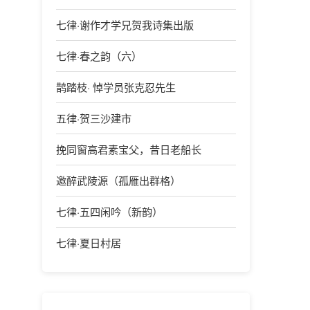
七律·谢作才学兄贺我诗集出版
七律·春之韵（六）
鹊踏枝· 悼学员张克忍先生
五律·贺三沙建市
挽同窗高君素宝父，昔日老船长
邀醉武陵源（孤雁出群格）
七律·五四闲吟（新韵）
七律·夏日村居