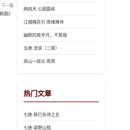
下一篇
鹧鸪天·公园晨练
新韵）
江城梅花引·思绪难休
幽默的是岁月，不是我
五绝·流浪（二首）
巫山一段云·夜思
热门文章
七绝·癸巳杂诗之五
七绝·梁野山桃