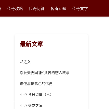
页
传奇攻略
传奇问答
传奇专题
传奇文学
最新文章
龙之女
恩爱夫妻同“肝”共苦的感人故事
谁懂那抹紫色的忧伤
七绝·冬日诗情（六）
七绝·交友之道