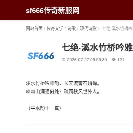
sf666传奇新服网
网站首页
/
传奇文学
/
诗歌
/
现代诗歌
/
七绝·溪水竹桥吟
七绝·溪水竹桥吟
2026-07-27 05:55:30
121
溪水竹桥吟雅韵，长天流雾石嶙峋。
幽幽山洞通何处？疏雨秋风世外人。
（平水韵十一真）