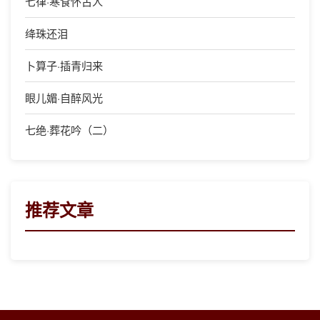
七律·寒食怀古人
绛珠还泪
卜算子·插青归来
眼儿媚·自醉风光
七绝·葬花吟（二）
推荐文章