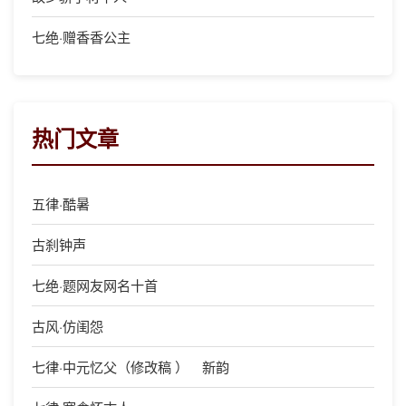
七绝·赠香香公主
热门文章
五律·酷暑
古刹钟声
七绝·题网友网名十首
古风·仿闺怨
七律·中元忆父（修改稿 ） 新韵