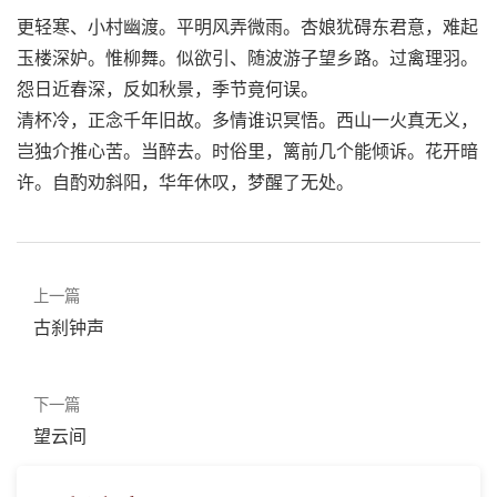
更轻寒、小村幽渡。平明风弄微雨。杏娘犹碍东君意，难起
玉楼深妒。惟柳舞。似欲引、随波游子望乡路。过禽理羽。
怨日近春深，反如秋景，季节竟何误。
清杯冷，正念千年旧故。多情谁识冥悟。西山一火真无义，
岂独介推心苦。当醉去。时俗里，篱前几个能倾诉。花开暗
许。自酌劝斜阳，华年休叹，梦醒了无处。
上一篇
古刹钟声
下一篇
望云间