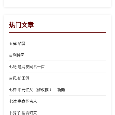
热门文章
五律·酷暑
古刹钟声
七绝·题网友网名十首
古风·仿闺怨
七律·中元忆父（修改稿 ） 新韵
七律·寒食怀古人
卜算子·插青归来