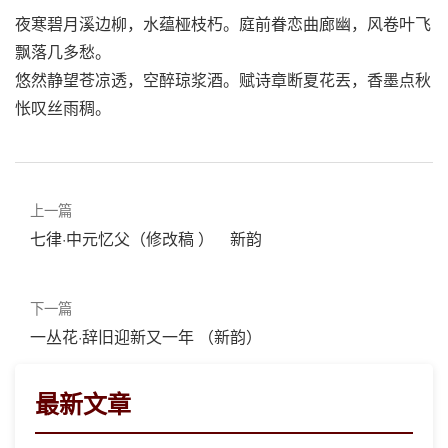
夜寒碧月溪边柳，水蕴桠枝朽。庭前眷恋曲廊幽，风卷叶飞
飘落几多愁。
悠然静望苍凉透，空醉琼浆酒。赋诗章断夏花丟，香墨点秋
怅叹丝雨稠。
上一篇
七律·中元忆父（修改稿 ） 新韵
下一篇
一丛花·辞旧迎新又一年 （新韵）
最新文章