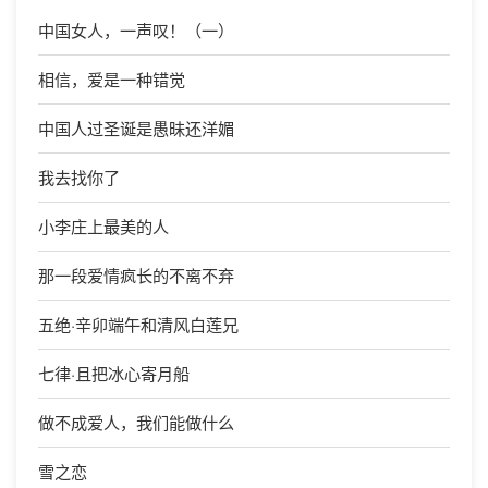
中国女人，一声叹！（一）
相信，爱是一种错觉
中国人过圣诞是愚昧还洋媚
我去找你了
小李庄上最美的人
那一段爱情疯长的不离不弃
五绝·辛卯端午和清风白莲兄
七律·且把冰心寄月船
做不成爱人，我们能做什么
雪之恋