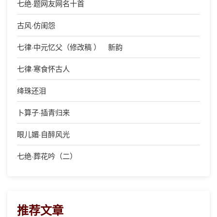
七绝·题网友网名十首
古风·仿闺怨
七律·中元忆父（修改稿 ） 新韵
七律·寒食怀古人
绛珠还泪
卜算子·插青归来
眼儿媚·自醉风光
七绝·葬花吟（二）
推荐文章