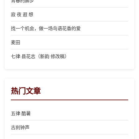
青春的脚步
寂 夜 遐 想
找一个机会，做一场鸟语花香的爱
麦田
七律·县花志（新韵 修改稿）
热门文章
五律·酷暑
古刹钟声