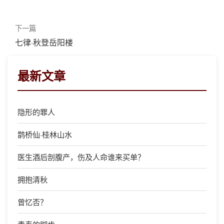
下一篇
七律·秋登岳阳楼
最新文章
隐形的罪人
鹊桥仙·桂林山水
医生酒后剖腹产，伤及人命谁来买单？
拥抱清秋
曾忆否？