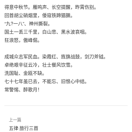
得意中秋节。雁鸣声、长空提醒，昨霄伤别。
回首胡尘硝烟里，倭寇铁蹄猖獗。
“九?一八”、神州撕裂。
国土一丢三千里，白山悲、黑水波哀咽。
狂浪怒，傲峰倔。
成城众志军民血。染霞红、旌旗战鼓，剑刀斧钺。
卓绝艰辛征云冷，壮士餐风饮雪。
洗国耻、金瓯不缺。
七十七年虽已去，不能忘、旧恨心中结。
常警惕、醉歌月！
上一篇
五律·旅行三首