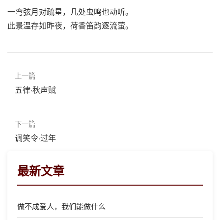
一弯弦月对疏星，几处虫鸣也动听。
此景温存如昨夜，荷香笛韵逐流萤。
上一篇
五律·秋声赋
下一篇
调笑令·过年
最新文章
做不成爱人，我们能做什么