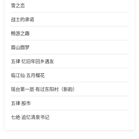
雪之恋
战士的承诺
畅游之趣
眉山圆梦
五律·忆旧年回乡遇友
临江仙·五月榴花
瑶台第一层·有过东阳村（新韵）
五律·股市
七绝·追忆清泉书记