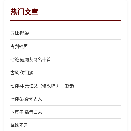
热门文章
五律·酷暑
古刹钟声
七绝·题网友网名十首
古风·仿闺怨
七律·中元忆父（修改稿 ） 新韵
七律·寒食怀古人
卜算子·插青归来
绛珠还泪