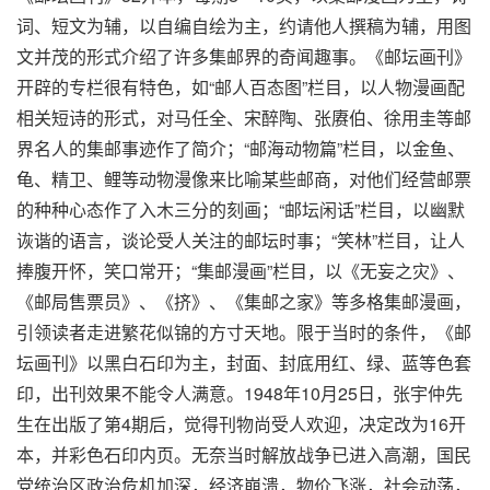
词、短文为辅，以自编自绘为主，约请他人撰稿为辅，用图
文并茂的形式介绍了许多集邮界的奇闻趣事。《邮坛画刊》
开辟的专栏很有特色，如“邮人百态图”栏目，以人物漫画配
相关短诗的形式，对马任全、宋醉陶、张赓伯、徐用圭等邮
界名人的集邮事迹作了简介；“邮海动物篇”栏目，以金鱼、
龟、精卫、鲤等动物漫像来比喻某些邮商，对他们经营邮票
的种种心态作了入木三分的刻画；“邮坛闲话”栏目，以幽默
诙谐的语言，谈论受人关注的邮坛时事；“笑林”栏目，让人
捧腹开怀，笑口常开；“集邮漫画”栏目，以《无妄之灾》、
《邮局售票员》、《挤》、《集邮之家》等多格集邮漫画，
引领读者走进繁花似锦的方寸天地。限于当时的条件，《邮
坛画刊》以黑白石印为主，封面、封底用红、绿、蓝等色套
印，出刊效果不能令人满意。1948年10月25日，张宇仲先
生在出版了第4期后，觉得刊物尚受人欢迎，决定改为16开
本，并彩色石印内页。无奈当时解放战争已进入高潮，国民
党统治区政治危机加深，经济崩溃，物价飞涨，社会动荡，