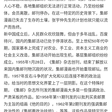
人心不稳，各地集邮组织无法进行正常活动，乃至纷纷解
体，会员离散，邮刊停办。在这一特定的历史背景下，集邮
漫画已失去了生存的土壤，张宇仲先生的计划也就只能以流
产而告终。
新中国成立后，人民群众欢欣鼓舞，但由于多年战乱，百废
待兴，国内的集邮活动已处于停滞状态。至上世纪50年代中
期，国家基本上完成了对农业、手工业、资本主义工商业的
社会主义改造，集邮活动开始出现生机，基层集邮组织纷纷
成立。1955年1月28日，《集邮》杂志创刊，结束了解放以
来国内集邮刊物沉寂的状况，集邮漫画也开始重现邮坛。然
而，1957年反右斗争的扩大化和以后连接不断的政治运
动，给当时的思想文化界蒙上了一层阴影。在这个特殊时
期，《集邮》杂志所刊发的集邮漫画大多是一些强调政治、
严肃呆板的作品，如1958年第11期刊发的以批判买卖邮票
为主旨的组画《他的目的》，1962年第2期刊发的强调集邮
政治性的《集邮要政治挂帅》，等等，这些作品是特定历史