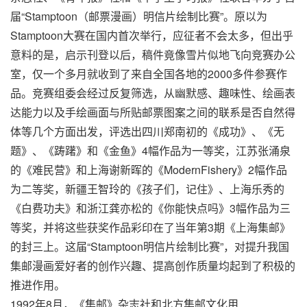
届“Stamptoon（邮票漫画）明信片绘制比赛”。原以为
Stamptoon大赛在国内首次举行，应征者不会太多，但出乎
意料的是，启示刊登以后，稿件竟像雪片似地飞向竞赛办公
室，仅一个多月就收到了来自全国各地的2000多件参赛作
品。竞赛组委会经过反复筛选，从幽默感、趣味性、绘画表
达能力以及手绘画面与所贴邮票图案之间的联系是否自然得
体等几个方面出发，评选出四川郑南初的《成功》、《无
题》、《踌躇》和《金鱼》4幅作品为一等奖，江苏张涌泉
的《难民营》和上海谢新晖的《ModernFishery》2幅作品
为二等奖，新疆王智玲的《孩子们，记住》、上海乐秀的
《白费功夫》和浙江龚亦松的《你能快点吗》3幅作品为三
等奖，并将这些获奖作品彩印在了当年第3期《上海集邮》
的封三上。这届“Stamptoon明信片绘制比赛”，对提升我国
集邮漫画爱好者的创作兴趣、提高创作质量均起到了积极的
推进作用。
1992年8月，《集邮》杂志社和北方集邮文化用