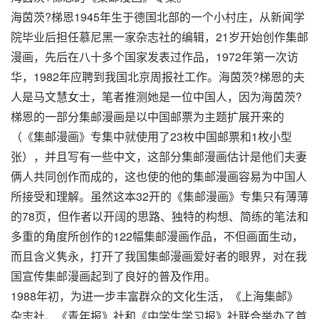
海茵茨?梯恩1945年生于德国北部的一个小村庄，从新闻学
院毕业后担任慕尼黑一家杂志社的编辑，21岁开始创作集邮
漫画，先后在八十多个国家发表过作品，1972年第一次访
华，1982年应聘到我国北京周报社工作。海茵茨?梯恩的夫
人是马文慧女士，笔者推测她是一位中国人，因为海茵茨?
梯恩的一部分集邮漫画是以中国邮票为主题扩展开来的
（《集邮漫画》专集中就使用了23枚中国邮票和1枚小型
张），并且写有一些中文，这部分集邮漫画估计是他们夫妻
俩人共同创作而成的，这也使的他的集邮漫画容易为中国人
所接受和理解。虽然这本32开的《集邮漫画》专集只有薄薄
的78页，但作者以开阔的思路、独特的构想、简练的笔法和
多重的角度所创作的122幅集邮漫画作品，不但画面生动，
而且含义隽永，打开了我国集邮漫画爱好者的眼界，对在我
国宣传集邮漫画起到了良好的普及作用。
1988年初，为进一步丰富群众的文化生活，《上海集邮》
杂志社、《青年报》社和《中学生学习报》社联合举办了首