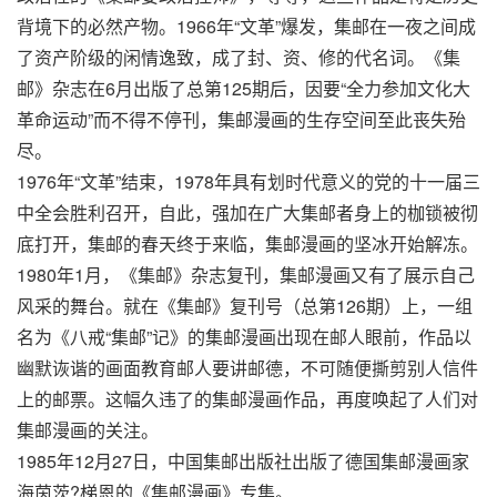
背境下的必然产物。1966年“文革”爆发，集邮在一夜之间成
了资产阶级的闲情逸致，成了封、资、修的代名词。《集
邮》杂志在6月出版了总第125期后，因要“全力参加文化大
革命运动”而不得不停刊，集邮漫画的生存空间至此丧失殆
尽。
1976年“文革”结束，1978年具有划时代意义的党的十一届三
中全会胜利召开，自此，强加在广大集邮者身上的枷锁被彻
底打开，集邮的春天终于来临，集邮漫画的坚冰开始解冻。
1980年1月，《集邮》杂志复刊，集邮漫画又有了展示自己
风采的舞台。就在《集邮》复刊号（总第126期）上，一组
名为《八戒“集邮”记》的集邮漫画出现在邮人眼前，作品以
幽默诙谐的画面教育邮人要讲邮德，不可随便撕剪别人信件
上的邮票。这幅久违了的集邮漫画作品，再度唤起了人们对
集邮漫画的关注。
1985年12月27日，中国集邮出版社出版了德国集邮漫画家
海茵茨?梯恩的《集邮漫画》专集。