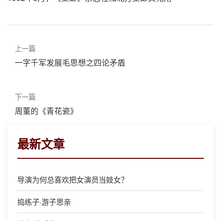
上一篇
一字千军发展毛思想之四论矛盾
下一篇
周董的《青花瓷》
最新文章
导演为何总喜欢把女演员当妓女？
捣练子·游子思亲