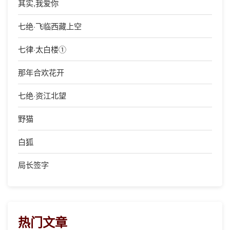
其实,我爱你
七绝·飞临西藏上空
七律·太白楼①
那年合欢花开
七绝·资江北望
野猫
白狐
局长签字
热门文章