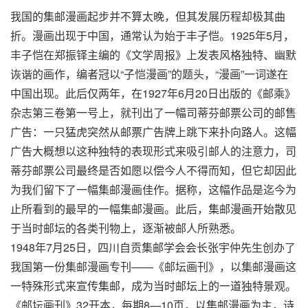
我国的集邮漫画起步并不算太晚，但其发展历程却极其曲
折。漫画出现于中国，通常认为始于丰子恺。1925年5月，
丰子恺在郑振铎主编的《文学周报》上发表风格独特、幽默
诙谐的画作，编者冠以“子恺漫画”的题头，“漫画”一词遂在
中国出现。此后仅两年，在1927年6月20日出版的《邮乘》
杂志第三卷第一号上，就刊出了一幅司蒂芬邮票公司的邮售
广告：一只猛虎突然从邮票广告牌上跳下来扑向路人。这幅
广告大概想以这种独特的表现形式来吸引邮人的注意力，司
蒂芬邮票公司最终是否如愿以偿今人不得而知，但它却因此
为我们留下了一幅集邮漫画佳作。据称，这幅作品是迄今为
止所看到的最早的一幅集邮漫画。此后，集邮漫画开始散见
于当时邮坛的各类刊物上，逐渐被邮人所熟悉。
1948年7月25日，四川自贡集邮学会会长张宇仲先生创办了
我国第一份集邮漫画专刊——《邮坛画刊》，以集邮漫画这
一特殊形式来宣传集邮，成为当时邮坛上的一道独特景观。
《邮坛画刊》32开本，每期8—10页，以集邮漫画为主，诗