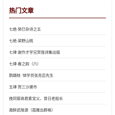
热门文章
七绝·癸巳杂诗之五
七绝·梁野山桃
七律·谢作才学兄贺我诗集出版
七律·春之韵（六）
鹊踏枝· 悼学员张克忍先生
五律·贺三沙建市
挽同窗高君素宝父，昔日老船长
邀醉武陵源（孤雁出群格）