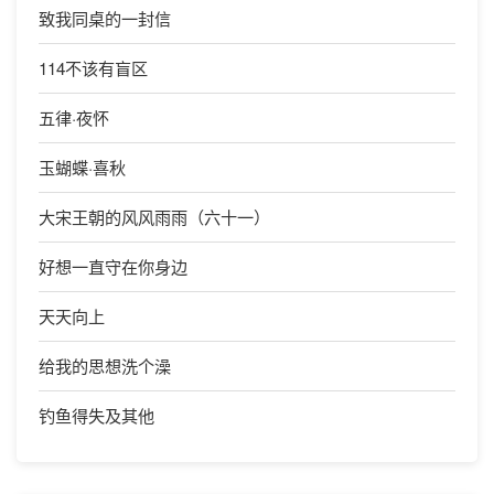
致我同桌的一封信
114不该有盲区
五律·夜怀
玉蝴蝶·喜秋
大宋王朝的风风雨雨（六十一）
好想一直守在你身边
天天向上
给我的思想洗个澡
钓鱼得失及其他