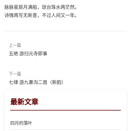
脉脉星辰月满船，琼台珠水两茫然。
诗情再写无新意，不过人间又一年。
上一篇
五绝·游归元寺即事
下一篇
七律·游九寨沟二首（新韵）
最新文章
四月的落叶