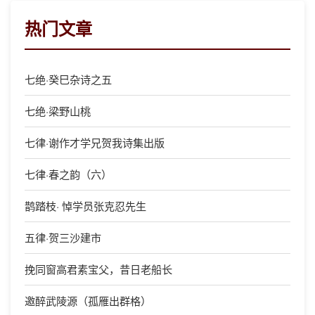
热门文章
七绝·癸巳杂诗之五
七绝·梁野山桃
七律·谢作才学兄贺我诗集出版
七律·春之韵（六）
鹊踏枝· 悼学员张克忍先生
五律·贺三沙建市
挽同窗高君素宝父，昔日老船长
邀醉武陵源（孤雁出群格）