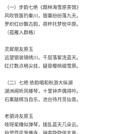
（一）步韵七绝《题林海雪原茶馆》
风吹铁笛钓秦川，银粟纷纷落九天。
罗织红纱飘古韵，荷杯托梦枕中原。
（孤雁入群格）
灵犀朋友原玉
远望银装锦绣川，千层落絮洗蓝天。
红灯数点梢尖挂，疑是樱桃缀雪原。
（二）七绝.依韵唱和秋游大纵湖
湖洲闻听凤楼琴，十里钟声偶得吟。
石案敲棋当自乐，池台待月觅仙音。
老驷诗友原玉
吱呀桨橹似弹琴，拨乱蓝天几朵云。
抬望芦花笼佛寺，钟声隐隐伴玄音。