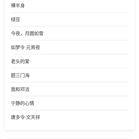
裸半身
绿豆
今夜，月圆如雪
如梦令·元宵夜
老头的爱
题三门海
我和邓洁
宁静的心情
唐多令·文天祥