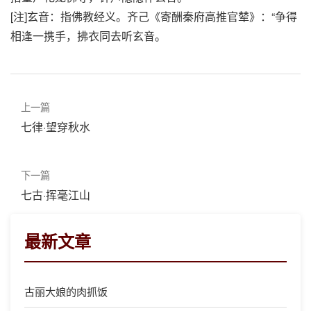
[注]玄音：指佛教经义。齐己《寄酬秦府高推官辇》：“争得
相逢一携手，拂衣同去听玄音。
上一篇
七律·望穿秋水
下一篇
七古·挥毫江山
最新文章
古丽大娘的肉抓饭