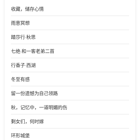
收藏，储存心情
雨意冥想
踏莎行·秋思
七绝·和一客老弟二首
行香子·西湖
冬至有感
留一份遗憾为自己领路
秋，记忆中，一道明媚的伤
剩女们，何时嫁
环形城堡