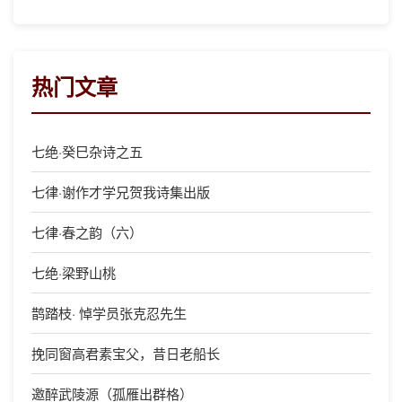
热门文章
七绝·癸巳杂诗之五
七律·谢作才学兄贺我诗集出版
七律·春之韵（六）
七绝·梁野山桃
鹊踏枝· 悼学员张克忍先生
挽同窗高君素宝父，昔日老船长
邀醉武陵源（孤雁出群格）