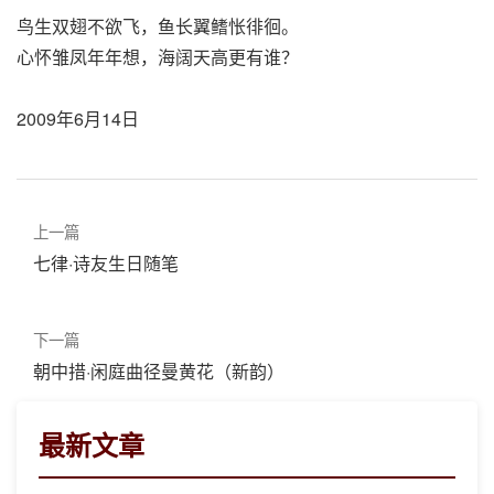
鸟生双翅不欲飞，鱼长翼鳍怅徘徊。
心怀雏凤年年想，海阔天高更有谁？
2009年6月14日
上一篇
七律·诗友生日随笔
下一篇
朝中措·闲庭曲径曼黄花（新韵）
最新文章