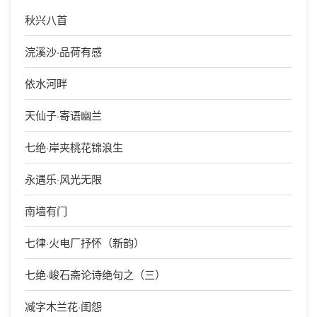
秋兴八首
浣溪沙·品荷有感
依水河畔
天仙子·寄语幽兰
七绝·岸夹桃花锦浪生
永遇乐·风光无限
南墙有门
七律·火电厂抒怀（新韵）
七绝·峻石斋论诗绝句之（三）
减字木兰花·闺怨