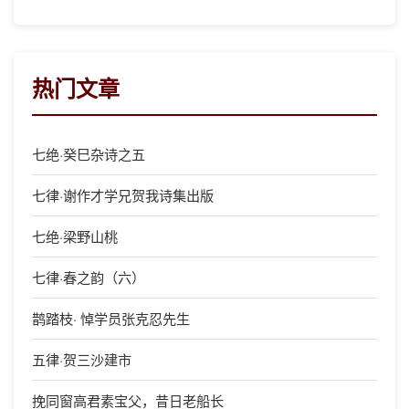
热门文章
七绝·癸巳杂诗之五
七律·谢作才学兄贺我诗集出版
七绝·梁野山桃
七律·春之韵（六）
鹊踏枝· 悼学员张克忍先生
五律·贺三沙建市
挽同窗高君素宝父，昔日老船长