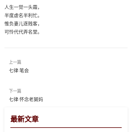
人生一觉一头霜，
半度虚名半利忙。
惟负妻儿逐贱客，
可怜代代弄名堂。
上一篇
七律·笔会
下一篇
七律·怀念老舅妈
最新文章