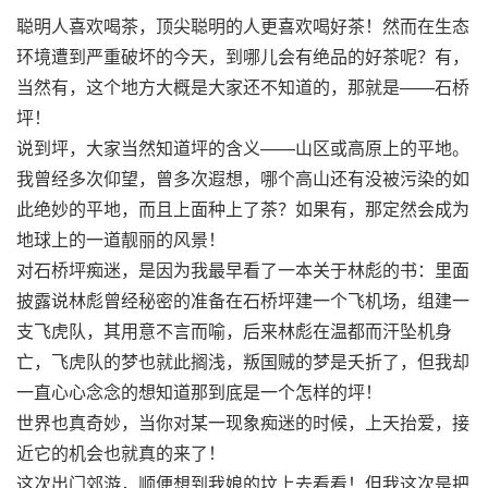
聪明人喜欢喝茶，顶尖聪明的人更喜欢喝好茶！然而在生态
环境遭到严重破坏的今天，到哪儿会有绝品的好茶呢？有，
当然有，这个地方大概是大家还不知道的，那就是——石桥
坪！
说到坪，大家当然知道坪的含义——山区或高原上的平地。
我曾经多次仰望，曾多次遐想，哪个高山还有没被污染的如
此绝妙的平地，而且上面种上了茶？如果有，那定然会成为
地球上的一道靓丽的风景！
对石桥坪痴迷，是因为我最早看了一本关于林彪的书：里面
披露说林彪曾经秘密的准备在石桥坪建一个飞机场，组建一
支飞虎队，其用意不言而喻，后来林彪在温都而汗坠机身
亡，飞虎队的梦也就此搁浅，叛国贼的梦是夭折了，但我却
一直心心念念的想知道那到底是一个怎样的坪！
世界也真奇妙，当你对某一现象痴迷的时候，上天抬爱，接
近它的机会也就真的来了！
这次出门郊游，顺便想到我娘的坟上去看看！但我这次是把