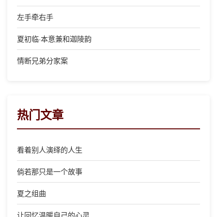
左手牵右手
夏初临·本意兼和迦陵韵
情断兄弟分家案
热门文章
看着别人演绎的人生
倘若那只是一个故事
夏之组曲
让回忆温暖自己的心灵