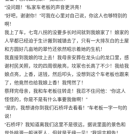
“没问题！”私家车老板的声音更洪亮！
“好吧，谢谢你！”可我在心里对自己说，你这人也够特别的
啊！
我上了车，七弯八拐的没要多长时间就到我娘家了！娘家的
人早都已经迫于生计搬到城镇去了，只有一大排灰白的土屋
和方圆好几亩地的翠竹还依然昭示着她的生机！
我直接到我娘的坟上去！我母亲安葬在龙头山的龙口里，感
谢村民关照，坟的四周很敞亮，坟冢也长高了不少！我给我
娘点亮，上香，送钱，然后叩头，没想到这个车老板也跟来
了，他竟然也给我娘上香！我愕然了！
祭拜完母亲，我和车老板往转走！我忍不住问他：“你这人
怪怪的，你是不是有什么事要我做啊！”
“是的，我想请你到我们石桥坪去看看！”车老板一字一句的
说！
“石桥坪？我知道离我们这里不是很远，据说里面的景色和
世外桃源一般迷死人，但就是无缘一见！”我坦言相告！