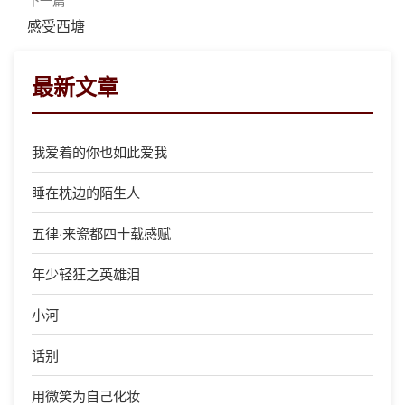
感受西塘
最新文章
我爱着的你也如此爱我
睡在枕边的陌生人
五律·来瓷都四十载感赋
年少轻狂之英雄泪
小河
话别
用微笑为自己化妆