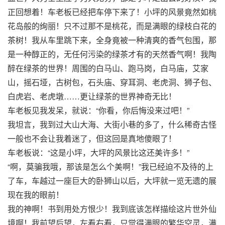
正回想着！车老板已经把车停下来了！小坪的风景竟然如桃
花岛般的绚丽！只不过那不是桃花，而是满眼的绿枝白花的
茶树！我从车里跳下来，全身竟被一种清爽的香气包围，那
是一种醇正的，无任何污染的绿茶才有的天然香气啊！我陶
醉在绿茶的世界！周围的白马山、跑马岗，白马庙，艾家
山，摇石垭，古树包，石头庙、穿耳洞、老虎洞、狮子包、
白虎岩、老虎墩……更让绿茶的世界神奇无比！
车老板见我发呆，就说：“你看，你后悔没来过吧！”
我坦言，我到过大山大海、大街小巷的多了，什么稀奇古怪
一般也不会让我着迷了，但这回是真地傻眼了！
车老板说：“这是小坪，大坪的风景比这还美许多！”
“啊，莫骗我哦，那该是怎么个美啊！”我已经迫不及待的上
了车，车越过一座巨大的卧狮山以后，大坪就一览无遗的展
现在我的眼前！
我的神啊！书到用处方恨少！我到底该怎样描绘这片世外仙
境啊！我前望后望，左看右看，只觉得满眼的繁华空灵，满