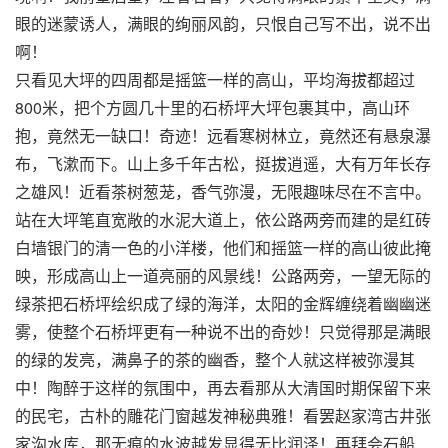
眼的迷蒙诱人，满眼的绚丽风韵，只恨自己写不出，说不出
啊！
只看见大坪的四周都是摇篮一样的高山，平均海拔都超过
800米，把个方圆几十里的石桥坪大坪包裹其中，高山环
抱，竟然无一缺口！奇迹！远看寒树林立，竟然还有悬泉瀑
布，飞漱而下。山上多千年古松，挺拔逍遥，大有万年长存
之雄风！近看茶树葱茏，香气弥漫，无限趣味尽在不言中。
站在大坪笔直宽敞的水泥大道上，依公路两旁而建的是红砖
白墙银门的清一色的小洋楼，他们和摇篮一样的高山彼此掩
映，形成高山上一道亮丽的风景线！公路两旁，一望无际的
绿茶把石桥坪绘织成了绿的海洋，太阳的金辉缠绕着幽幽迷
雾，使整个石桥坪更有一种说不出的奇妙！只觉得那是满眼
的绿的发亮，满鼻子的茶的幽香，整个人就这样被弥漫其
中！陶醉于这样的氛围中，再去看那从大清国时期保留下来
的民宅，古朴的雕花门窗越发神秘典雅！看罢赵家湾古井张
家沟水库，那无痕的水波越发显得无比润泽！再拜会石船