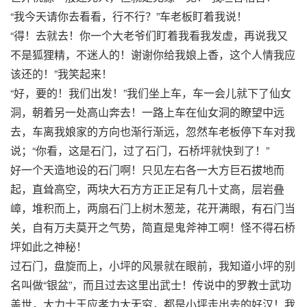
“我今天请你去看看，行不行？”车老板盯着我说！
“得！去就去！你一个大老爷们盯着我看我发虚，再说我又
不是狐狸精，不迷人的！谢谢你给我娘上香，这个人情我应
该还的！”我笑起来！
“好，要的！我们出发！”我们坐上车，车一会儿就下了仙女
洞，朝着另一处高山奔去！一路上车在仙女洞的瞭望中远
去，车离我娘家的方向也渐行渐远，忽然车老板停下车对我
说；“你看，这是石门，过了石门，石桥坪就快到了！”
好一个天造地设的石门啊！只见左右各一大方巨石拔地而
起，直耸高空，两块大石方方正正足有几十丈高，层岩叠
嶂，堆积而上，两扇石门上树木葱茏，花开满眼，有石门当
关，自有万夫莫开之气势，简直是鬼斧神工啊！怪不得石桥
坪如此之神秘！
过石门，盘旋而上，小坪的风景就在眼前，我知道小坪的别
名叫做“银盆”，而且过去这里出武士！传说中的罗教士武功
盖世，大力士王应孝力大无穷，都是小坪走出去的好汉！我