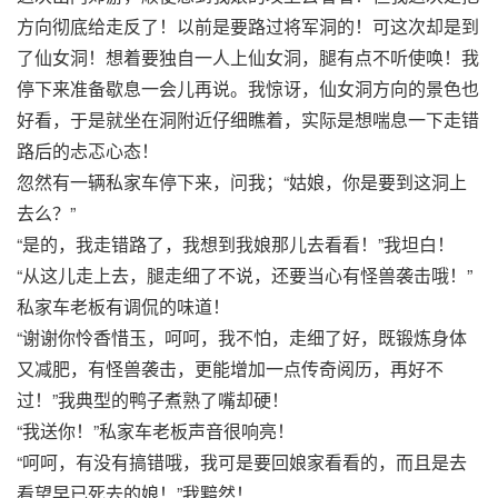
方向彻底给走反了！以前是要路过将军洞的！可这次却是到
了仙女洞！想着要独自一人上仙女洞，腿有点不听使唤！我
停下来准备歇息一会儿再说。我惊讶，仙女洞方向的景色也
好看，于是就坐在洞附近仔细瞧着，实际是想喘息一下走错
路后的忐忑心态！
忽然有一辆私家车停下来，问我；“姑娘，你是要到这洞上
去么？”
“是的，我走错路了，我想到我娘那儿去看看！”我坦白！
“从这儿走上去，腿走细了不说，还要当心有怪兽袭击哦！”
私家车老板有调侃的味道！
“谢谢你怜香惜玉，呵呵，我不怕，走细了好，既锻炼身体
又减肥，有怪兽袭击，更能增加一点传奇阅历，再好不
过！”我典型的鸭子煮熟了嘴却硬！
“我送你！”私家车老板声音很响亮！
“呵呵，有没有搞错哦，我可是要回娘家看看的，而且是去
看望早已死去的娘！”我黯然！