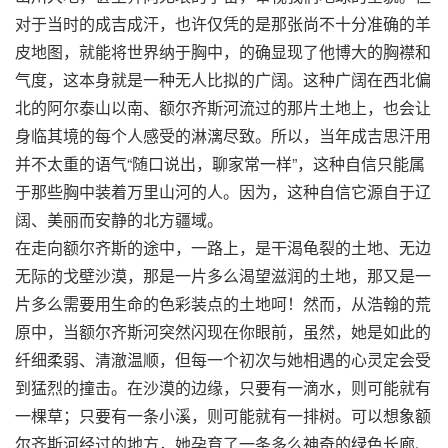
对于当时的成吉成汗，也许仅凭的是那张尚不十分准确的羊
皮地图，就能将世界纳于胸中，的确显现了他博大的胸襟和
气度，这本身就是一种无人比拟的广阔。这种广阔在西北偏
北的阿尔泰山以南、额尔齐斯河流过的那片土地上，也会让
身临其境的每个人感受的淋漓尽致。所以，当年成吉思汗用
并不太重的语气“随口说出，聊家常一样”，这种自信只能属
于那些胸中装着万里山河的人。因为，这种自信它源自于辽
阔、美丽而安静的北方疆域。
在走向额尔齐斯的途中，一路上，是干渴龟裂的土地、无边
无际的戈壁沙漠，那是一片多么渴望滋润的土地，那又是一
片多么需要用生命的色彩装点的土地呵！然而，从浩翰的荒
原中，当额尔齐斯河突然闪现在你眼前，虽然，她是如此的
纤细柔弱、清澈温顺，但每一个初次与她相遇的心灵定会受
到猛烈的撞击。在沙漠的边缘，只要有一滴水，则可能就有
一棵草；只要有一条小溪，则可能就有一排树。可以想象额
尔齐斯河经过的地方，她孕育了一条多么神奇的绿色长廊、