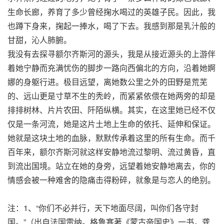
生命长廊，养育了多少曾经掬水喝过的英雄子民。因此，我
也蹲下身来，掬起一捧水，喝了下去。我感到那是乳汁般的
甘甜，沁人肺腑。
我没有去探寻额尔齐斯河的源头，我是从接近源头的上游伴
着她宁静而充满忧伤的脚步一路向西偏北的方向，沿着她婀
娜的身躯行进。极目远望，离她数公里之外的田野是荒芜
的、远山更是寸草不生的秃岭，而紧紧依偎在她两旁的却是
排排树林、片片农田、阡陌纵横。其实，在这里她已经不仅
仅是一条河流，她是这片土地上生命的依托、延伸和保证。
她就是这块土地的血脉，默默传承着这里的所有生命。而千
百年来，额尔齐斯河就这样安静地流过黎明、流过黄昏，直
到流出国境。站立在她的身旁，远望着她安静地离去，你的
情感会被一种难舍的隐痛击得粉碎，就象是与恋人的绝别。
注：1、“你们不必并行，天下地面尽阔，叫你们各守封
国。”（出自法国雷纳。格鲁塞著《蒙古帝国史》一书，龚