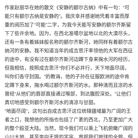
作家赵丽华在她的散文《安静的额尔古纳》中有一句：“可
能只有额尔古纳是安静的”。我庆幸并感谢她凭着丰富而厚
重的阅历加了“可能”二字，为我今天能写安静的额尔齐斯留
下了些许余地。因为，在西北准噶尔盆地以北的大漠尽头，
还有一条有着姊妹般名称的额尔齐斯河，她同样有着额尔古
纳河的安静。我不知道当年的成吉思汗率领他的大军在西征
的途中，有没有过在额尔齐斯河边蹲下身来掬水河的经历，
但我相信，按照成吉思汗“你们不必并行，天下地面尽阔，
叫你们各守封国。”的教诲，他的子孙在征服欧洲的途中肯
定蹲下身来，掬水喝过额尔齐斯河的水。那种清而且凉的水
曾经“从他们的唇部直接通过喉部，到达腹腔深处。”让他们
真切地感受到额尔齐斯河水的清凉与甘甜。
“地面尽阔”，这句出自成吉思汗这位统辖疆域最为广阔的王
者之口，我想他的所指也包括了广袤的西北，乃至更加广大
的整个殴亚大陆。当然，现今我们可以乘上飞机俯瞰广阔的
山川大地，甚至奔向无垠的宇宙，审视我们地球的全貌。但