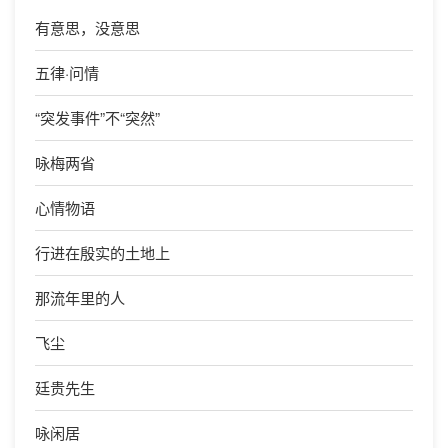
有意思，没意思
五律·问情
“突发事件”不“突然”
咏梅两省
心情物语
行进在殷实的土地上
那流年里的人
飞尘
廷贵先生
咏闲居