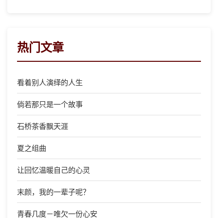
热门文章
看着别人演绎的人生
倘若那只是一个故事
石桥茶香飘天涯
夏之组曲
让回忆温暖自己的心灵
末颜，我的一辈子呢？
青春几度－唯欠一份心安