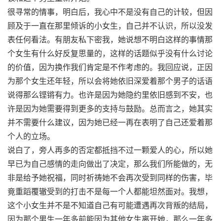
很寻常的情事，明白后，我心中不是没有自己的计较，但因
顾及于一直在那里倾诉的小女生，自己并不认识，所以没发
表任何看法。有朋友私下密我，她说想不明白这样的事情那
个女生有什么好反复思量的，这样的话题似乎没有什么讨论
的价值，因为换作我们肯定是不作考虑的。我回应说，正因
为那个女生还年轻，所以会将她依旧深爱着那个男子的话语
说得那么铿锵有力。也许是因为她隐约里依旧感到不安，也
许是因为她需要得到更多的支持与鼓励。总而言之，她其实
并不需要什么建议，因为她已经一再在表明了自己还爱着那
个人的立场。
说白了，旁人再多的否定都抵挡不过一颗爱人的心，所以她
早已为自己感情的走向做出了决定，那么我们所能做的，无
非是给予她祝福，同时祈祷她不会再次受到同样的伤害，毕
竟重蹈覆辙受到的打击不是每一个人都能坦然面对。我想，
这个小女生并不是不知道自己有可能遭遇再次背叛的结局，
因为那个男生一年多前能因为其他女生离开她，那么一年多