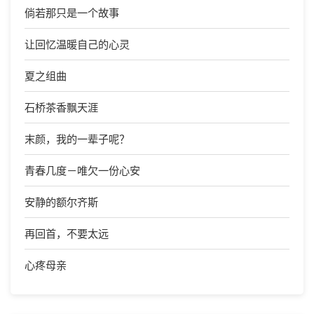
倘若那只是一个故事
让回忆温暖自己的心灵
夏之组曲
石桥茶香飘天涯
末颜，我的一辈子呢？
青春几度－唯欠一份心安
安静的额尔齐斯
再回首，不要太远
心疼母亲