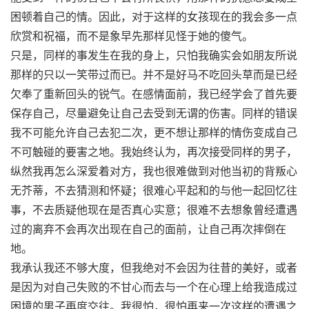
困顿着自己的情。因此，对于这样的女孩现在的我会多一点
欣赏和祝福，而不是象早先那样见怪于她的傻气。
只是，同样的事发生在我的身上，只怕我确实会如朋友所说
那样的只以一笑带过而已。并不是好马不吃回头草而是已经
欠奉了重新回头的锐气。在感情面前，我已经学会了首先要
保存自己，尽量避免让自己去受到无谓的伤害。同样的错误
我不可能允许自己去犯二次，更不想让那样的情伤变成自己
不可触碰的要害之地。我始终认为，再次接受同样的男子，
纵然我再怎么深爱着对方，我也很难做到对他当初的背叛心
无芥蒂，不去猜测和怀疑；很难心平起和的与他一起回忆往
事，不去质疑他现在是否真心实意；很难不去想象曾经遭遇
过的离弃不会再次出现在自己的面前，让自己再次摔倒在
地。
我承认我还不够大度，但我绝对不会因为往昔的美好，或者
是因为对自己失败的不甘心而去与一个在心理上给我造成过
困境的男子再度交往。我很怕，很怕再来一次这样的遭遇之