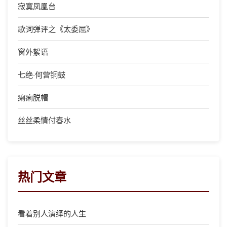
寂寞凤凰台
歌词弹评之《太委屈》
窗外絮语
七绝·何营铜鼓
瘌痢脱帽
丝丝柔情付春水
热门文章
看着别人演绎的人生