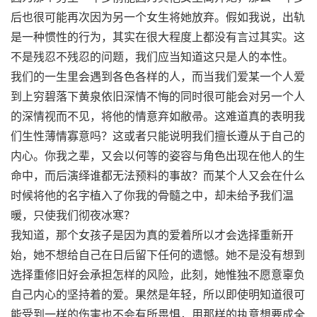
后也很可能再次因为另一个女生将她放弃。假如我说，出轨
是一种惯性的行为，其实在很大程度上都没有言过其实。这
不是残忍不残忍的问题，我们应当知道这只是人的本性。
我们的一生里会遇到各色各样的人，而当我们爱某一个人爱
到上穷碧落下黄泉依旧深情不悔的同时很可能会对另一个人
的深情视而不见，将他的情意弃如敝帚。这难道真的表明我
们生性薄情寡意吗？这或者只能说明我们擅长遵从于自己的
内心。你我之辈，又会以何等的姿容与角色出现在他人的生
命中，而后演绎谁都无法预料的事故？而某个人又会在什么
时候将他的名字植入了你我的骨髓之中，却未给予我们温
暖，只使我们彻夜冰寒？
我知道，那个女孩子是因为真的爱着所以才会选择重新开
始，她不想给自己在日后留下任何的遗憾。她不是没有想到
选择重修旧好会承担怎样的风险，此刻，她惟独不愿意辜负
自己内心的坚持着的爱。果然是年轻，所以即使明知道很可
能受到一样的伤害也不会有所畏惧，用那样的执意想要成全