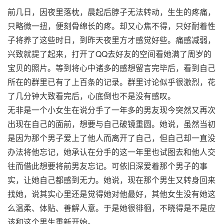
前几日，因夜里落枕，晨起后脖子无法转动，生生的疼痛，
只略微一扭，便刻骨绵长的疼。却又心焦不得，只好耐着性
子将养了这些时日，到昨天夜里方才感觉好些。痛感减弱，
兴致就提了起来，打开了QQ去好友的空间看她满了周岁的
宝贝的照片。等到将心中诸多的感想留言完毕后，看到自己
所在的群里已有了上百条的记录。群里讨论似乎很激烈，花
了几分钟大致看完后，心底倒也不是没有感叹。
无非是一个小女生在说分手了一年多的男友现今突然又再次
出现在自己的面前，想要与自己破镜重圆。她说，虽然当初
是因为那个男子爱上了他人而离开了自己，但自己却一直没
办法将他忘记，她承认在分手的这一年里也试图去和他人交
往而借此想要将前男友忘记。可依旧深爱着那个男子的事
实，让她自己都感到无力。她说，现在那个男生又转身回来
找她，说其实心里还是觉得她对他最好，其他女生没有她这
么温柔、体贴、善解人意。于是她很徘徊，不晓得是不是应
该和这个男生重新开始。