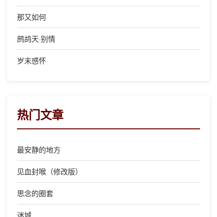
那又如何
鹧鸪天·别情
岁末感怀
热门文章
最安静的地方
见血封喉（修改版）
思念的圈套
迷城