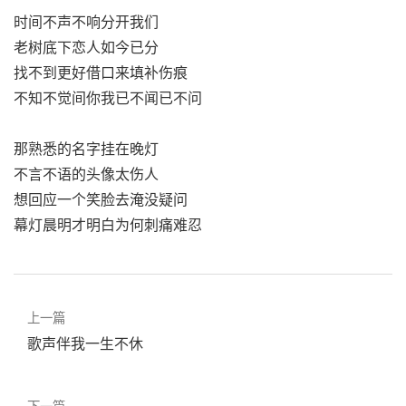
时间不声不响分开我们
老树底下恋人如今已分
找不到更好借口来填补伤痕
不知不觉间你我已不闻已不问
那熟悉的名字挂在晚灯
不言不语的头像太伤人
想回应一个笑脸去淹没疑问
幕灯晨明才明白为何刺痛难忍
上一篇
歌声伴我一生不休
下一篇