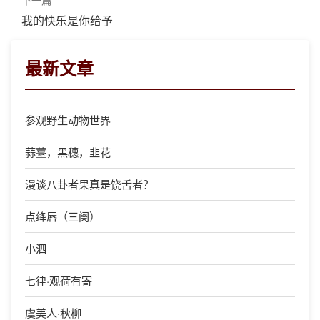
我的快乐是你给予
最新文章
参观野生动物世界
蒜薹，黑穗，韭花
漫谈八卦者果真是饶舌者？
点绛唇（三阕）
小泗
七律·观荷有寄
虞美人·秋柳